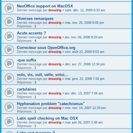
NeoOffice support on MacOSX
Dernier message par
drouizig
«
sam. déc. 12, 2009 6:33 am
Diverses remarques
Dernier message par
drouizig
«
mar. nov. 25, 2008 8:05 pm
Réponses :
2
Acute accents ?
Dernier message par
drouizig
«
jeu. nov. 06, 2008 8:20 pm
Réponses :
4
Correcteur sous OpenOffice.org
Dernier message par
drouizig
«
ven. août 22, 2008 8:03 am
-que suffix
Dernier message par
drouizig
«
dim. avr. 27, 2008 12:34 pm
Réponses :
1
volo, vis, vult, velle, volui...
Dernier message par
drouizig
«
mar. janv. 22, 2008 7:04 pm
Réponses :
3
cartulaires
Dernier message par
drouizig
«
jeu. déc. 13, 2007 7:06 am
Réponses :
1
Hyphenation problem "catechismus"
Dernier message par
drouizig
«
mer. nov. 14, 2007 12:33 pm
Réponses :
1
Latin spell checking on Mac OSX
Dernier message par
drouizig
«
mar. juin 26, 2007 2:48 am
Réponses :
1
Latin and macrons ?