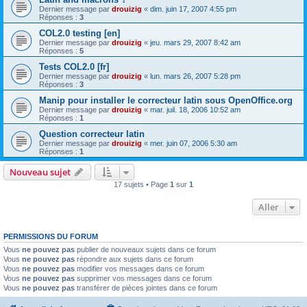
Dernier message par
drouizig
«
dim. juin 17, 2007 4:55 pm
Réponses :
3
COL2.0 testing [en]
Dernier message par
drouizig
«
jeu. mars 29, 2007 8:42 am
Réponses :
5
Tests COL2.0 [fr]
Dernier message par
drouizig
«
lun. mars 26, 2007 5:28 pm
Réponses :
3
Manip pour installer le correcteur latin sous OpenOffice.org
Dernier message par
drouizig
«
mar. juil. 18, 2006 10:52 am
Réponses :
1
Question correcteur latin
Dernier message par
drouizig
«
mer. juin 07, 2006 5:30 am
Réponses :
1
Nouveau sujet
17 sujets • Page
1
sur
1
Aller
PERMISSIONS DU FORUM
Vous
ne pouvez pas
publier de nouveaux sujets dans ce forum
Vous
ne pouvez pas
répondre aux sujets dans ce forum
Vous
ne pouvez pas
modifier vos messages dans ce forum
Vous
ne pouvez pas
supprimer vos messages dans ce forum
Vous
ne pouvez pas
transférer de pièces jointes dans ce forum