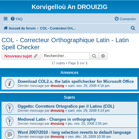
Korvigelloù An DROUIZIG
FAQ
Connexion
R
Accueil du forum
COL - Correcteur Orthographique Latin - Latin Spell Checker
e
COL - Correcteur Orthographique Latin - Latin
c
Spell Checker
h
Rechercher
Recherche avanc
Nouveau sujet
e
17 sujets • Page
1
sur
1
r
Annonces
c
h
Download COL2.x, the latin spellchecker for Microsoft Office
Dernier message par
drouizig
«
sam. nov. 29, 2008 4:16 pm
e
r
Sujets
Oggetto: Correttore Ortografico per il Latino (COL)
Dernier message par
drouizig
«
sam. nov. 29, 2008 4:14 pm
Medieval Latin - Changes in orthography
Dernier message par
drouizig
«
jeu. nov. 20, 2008 2:55 pm
Word 2007/2010 - lang selection reverts to default language
Dernier message par
drouizig
«
ven. déc. 18, 2009 10:38 am