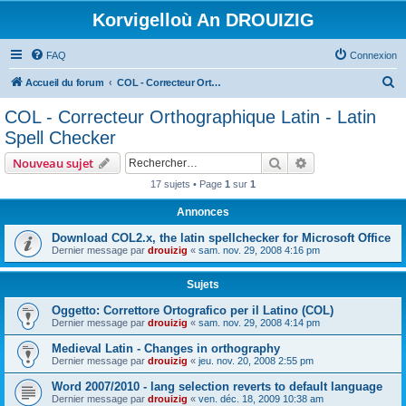
Korvigelloù An DROUIZIG
FAQ
Connexion
R
Accueil du forum
COL - Correcteur Orthographique Latin - Latin Spell Checker
e
COL - Correcteur Orthographique Latin - Latin
c
Spell Checker
h
Rechercher
Recherche avanc
Nouveau sujet
e
17 sujets • Page
1
sur
1
r
Annonces
c
h
Download COL2.x, the latin spellchecker for Microsoft Office
Dernier message par
drouizig
«
sam. nov. 29, 2008 4:16 pm
e
r
Sujets
Oggetto: Correttore Ortografico per il Latino (COL)
Dernier message par
drouizig
«
sam. nov. 29, 2008 4:14 pm
Medieval Latin - Changes in orthography
Dernier message par
drouizig
«
jeu. nov. 20, 2008 2:55 pm
Word 2007/2010 - lang selection reverts to default language
Dernier message par
drouizig
«
ven. déc. 18, 2009 10:38 am