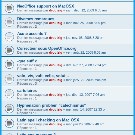
NeoOffice support on MacOSX
Dernier message par
drouizig
«
sam. déc. 12, 2009 6:33 am
Diverses remarques
Dernier message par
drouizig
«
mar. nov. 25, 2008 8:05 pm
Réponses :
2
Acute accents ?
Dernier message par
drouizig
«
jeu. nov. 06, 2008 8:20 pm
Réponses :
4
Correcteur sous OpenOffice.org
Dernier message par
drouizig
«
ven. août 22, 2008 8:03 am
-que suffix
Dernier message par
drouizig
«
dim. avr. 27, 2008 12:34 pm
Réponses :
1
volo, vis, vult, velle, volui...
Dernier message par
drouizig
«
mar. janv. 22, 2008 7:04 pm
Réponses :
3
cartulaires
Dernier message par
drouizig
«
jeu. déc. 13, 2007 7:06 am
Réponses :
1
Hyphenation problem "catechismus"
Dernier message par
drouizig
«
mer. nov. 14, 2007 12:33 pm
Réponses :
1
Latin spell checking on Mac OSX
Dernier message par
drouizig
«
mar. juin 26, 2007 2:48 am
Réponses :
1
Latin and macrons ?