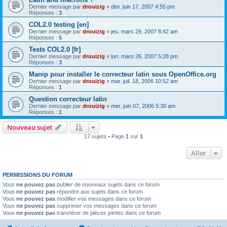
Dernier message par
drouizig
«
dim. juin 17, 2007 4:55 pm
Réponses :
3
COL2.0 testing [en]
Dernier message par
drouizig
«
jeu. mars 29, 2007 8:42 am
Réponses :
5
Tests COL2.0 [fr]
Dernier message par
drouizig
«
lun. mars 26, 2007 5:28 pm
Réponses :
3
Manip pour installer le correcteur latin sous OpenOffice.org
Dernier message par
drouizig
«
mar. juil. 18, 2006 10:52 am
Réponses :
1
Question correcteur latin
Dernier message par
drouizig
«
mer. juin 07, 2006 5:30 am
Réponses :
1
Nouveau sujet
17 sujets • Page
1
sur
1
Aller
PERMISSIONS DU FORUM
Vous
ne pouvez pas
publier de nouveaux sujets dans ce forum
Vous
ne pouvez pas
répondre aux sujets dans ce forum
Vous
ne pouvez pas
modifier vos messages dans ce forum
Vous
ne pouvez pas
supprimer vos messages dans ce forum
Vous
ne pouvez pas
transférer de pièces jointes dans ce forum