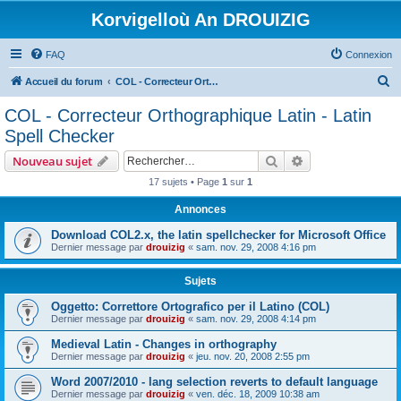
Korvigelloù An DROUIZIG
FAQ
Connexion
R
Accueil du forum
COL - Correcteur Orthographique Latin - Latin Spell Checker
e
COL - Correcteur Orthographique Latin - Latin
c
Spell Checker
h
Rechercher
Recherche avanc
Nouveau sujet
e
17 sujets • Page
1
sur
1
r
Annonces
c
h
Download COL2.x, the latin spellchecker for Microsoft Office
Dernier message par
drouizig
«
sam. nov. 29, 2008 4:16 pm
e
r
Sujets
Oggetto: Correttore Ortografico per il Latino (COL)
Dernier message par
drouizig
«
sam. nov. 29, 2008 4:14 pm
Medieval Latin - Changes in orthography
Dernier message par
drouizig
«
jeu. nov. 20, 2008 2:55 pm
Word 2007/2010 - lang selection reverts to default language
Dernier message par
drouizig
«
ven. déc. 18, 2009 10:38 am