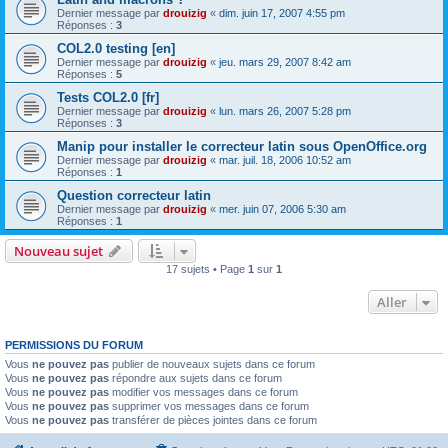
Dernier message par
drouizig
«
dim. juin 17, 2007 4:55 pm
Réponses :
3
COL2.0 testing [en]
Dernier message par
drouizig
«
jeu. mars 29, 2007 8:42 am
Réponses :
5
Tests COL2.0 [fr]
Dernier message par
drouizig
«
lun. mars 26, 2007 5:28 pm
Réponses :
3
Manip pour installer le correcteur latin sous OpenOffice.org
Dernier message par
drouizig
«
mar. juil. 18, 2006 10:52 am
Réponses :
1
Question correcteur latin
Dernier message par
drouizig
«
mer. juin 07, 2006 5:30 am
Réponses :
1
Nouveau sujet
17 sujets • Page
1
sur
1
Aller
PERMISSIONS DU FORUM
Vous
ne pouvez pas
publier de nouveaux sujets dans ce forum
Vous
ne pouvez pas
répondre aux sujets dans ce forum
Vous
ne pouvez pas
modifier vos messages dans ce forum
Vous
ne pouvez pas
supprimer vos messages dans ce forum
Vous
ne pouvez pas
transférer de pièces jointes dans ce forum