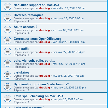
NeoOffice support on MacOSX
Dernier message par
drouizig
«
sam. déc. 12, 2009 6:33 am
Diverses remarques
Dernier message par
drouizig
«
mar. nov. 25, 2008 8:05 pm
Réponses :
2
Acute accents ?
Dernier message par
drouizig
«
jeu. nov. 06, 2008 8:20 pm
Réponses :
4
Correcteur sous OpenOffice.org
Dernier message par
drouizig
«
ven. août 22, 2008 8:03 am
-que suffix
Dernier message par
drouizig
«
dim. avr. 27, 2008 12:34 pm
Réponses :
1
volo, vis, vult, velle, volui...
Dernier message par
drouizig
«
mar. janv. 22, 2008 7:04 pm
Réponses :
3
cartulaires
Dernier message par
drouizig
«
jeu. déc. 13, 2007 7:06 am
Réponses :
1
Hyphenation problem "catechismus"
Dernier message par
drouizig
«
mer. nov. 14, 2007 12:33 pm
Réponses :
1
Latin spell checking on Mac OSX
Dernier message par
drouizig
«
mar. juin 26, 2007 2:48 am
Réponses :
1
Latin and macrons ?