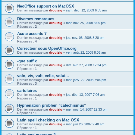
NeoOffice support on MacOSX
Dernier message par
drouizig
«
sam. déc. 12, 2009 6:33 am
Diverses remarques
Dernier message par
drouizig
«
mar. nov. 25, 2008 8:05 pm
Réponses :
2
Acute accents ?
Dernier message par
drouizig
«
jeu. nov. 06, 2008 8:20 pm
Réponses :
4
Correcteur sous OpenOffice.org
Dernier message par
drouizig
«
ven. août 22, 2008 8:03 am
-que suffix
Dernier message par
drouizig
«
dim. avr. 27, 2008 12:34 pm
Réponses :
1
volo, vis, vult, velle, volui...
Dernier message par
drouizig
«
mar. janv. 22, 2008 7:04 pm
Réponses :
3
cartulaires
Dernier message par
drouizig
«
jeu. déc. 13, 2007 7:06 am
Réponses :
1
Hyphenation problem "catechismus"
Dernier message par
drouizig
«
mer. nov. 14, 2007 12:33 pm
Réponses :
1
Latin spell checking on Mac OSX
Dernier message par
drouizig
«
mar. juin 26, 2007 2:48 am
Réponses :
1
Latin and macrons ?