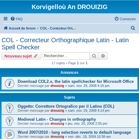
Korvigelloù An DROUIZIG
FAQ
Connexion
R
Accueil du forum
COL - Correcteur Orthographique Latin - Latin Spell Checker
e
COL - Correcteur Orthographique Latin - Latin
c
Spell Checker
h
Rechercher
Recherche avanc
Nouveau sujet
e
17 sujets • Page
1
sur
1
r
Annonces
c
h
Download COL2.x, the latin spellchecker for Microsoft Office
Dernier message par
drouizig
«
sam. nov. 29, 2008 4:16 pm
e
r
Sujets
Oggetto: Correttore Ortografico per il Latino (COL)
Dernier message par
drouizig
«
sam. nov. 29, 2008 4:14 pm
Medieval Latin - Changes in orthography
Dernier message par
drouizig
«
jeu. nov. 20, 2008 2:55 pm
Word 2007/2010 - lang selection reverts to default language
Dernier message par
drouizig
«
ven. déc. 18, 2009 10:38 am