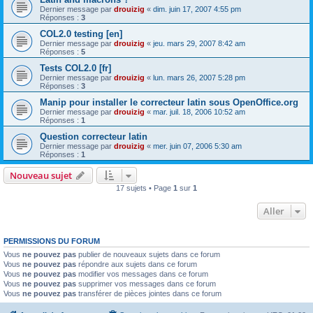
Dernier message par
drouizig
«
dim. juin 17, 2007 4:55 pm
Réponses :
3
COL2.0 testing [en]
Dernier message par
drouizig
«
jeu. mars 29, 2007 8:42 am
Réponses :
5
Tests COL2.0 [fr]
Dernier message par
drouizig
«
lun. mars 26, 2007 5:28 pm
Réponses :
3
Manip pour installer le correcteur latin sous OpenOffice.org
Dernier message par
drouizig
«
mar. juil. 18, 2006 10:52 am
Réponses :
1
Question correcteur latin
Dernier message par
drouizig
«
mer. juin 07, 2006 5:30 am
Réponses :
1
Nouveau sujet
17 sujets • Page
1
sur
1
Aller
PERMISSIONS DU FORUM
Vous
ne pouvez pas
publier de nouveaux sujets dans ce forum
Vous
ne pouvez pas
répondre aux sujets dans ce forum
Vous
ne pouvez pas
modifier vos messages dans ce forum
Vous
ne pouvez pas
supprimer vos messages dans ce forum
Vous
ne pouvez pas
transférer de pièces jointes dans ce forum