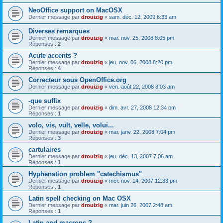
NeoOffice support on MacOSX
Dernier message par
drouizig
«
sam. déc. 12, 2009 6:33 am
Diverses remarques
Dernier message par
drouizig
«
mar. nov. 25, 2008 8:05 pm
Réponses :
2
Acute accents ?
Dernier message par
drouizig
«
jeu. nov. 06, 2008 8:20 pm
Réponses :
4
Correcteur sous OpenOffice.org
Dernier message par
drouizig
«
ven. août 22, 2008 8:03 am
-que suffix
Dernier message par
drouizig
«
dim. avr. 27, 2008 12:34 pm
Réponses :
1
volo, vis, vult, velle, volui...
Dernier message par
drouizig
«
mar. janv. 22, 2008 7:04 pm
Réponses :
3
cartulaires
Dernier message par
drouizig
«
jeu. déc. 13, 2007 7:06 am
Réponses :
1
Hyphenation problem "catechismus"
Dernier message par
drouizig
«
mer. nov. 14, 2007 12:33 pm
Réponses :
1
Latin spell checking on Mac OSX
Dernier message par
drouizig
«
mar. juin 26, 2007 2:48 am
Réponses :
1
Latin and macrons ?