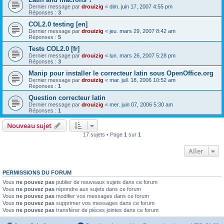
Dernier message par
drouizig
«
dim. juin 17, 2007 4:55 pm
Réponses :
3
COL2.0 testing [en]
Dernier message par
drouizig
«
jeu. mars 29, 2007 8:42 am
Réponses :
5
Tests COL2.0 [fr]
Dernier message par
drouizig
«
lun. mars 26, 2007 5:28 pm
Réponses :
3
Manip pour installer le correcteur latin sous OpenOffice.org
Dernier message par
drouizig
«
mar. juil. 18, 2006 10:52 am
Réponses :
1
Question correcteur latin
Dernier message par
drouizig
«
mer. juin 07, 2006 5:30 am
Réponses :
1
Nouveau sujet
17 sujets • Page
1
sur
1
Aller
PERMISSIONS DU FORUM
Vous
ne pouvez pas
publier de nouveaux sujets dans ce forum
Vous
ne pouvez pas
répondre aux sujets dans ce forum
Vous
ne pouvez pas
modifier vos messages dans ce forum
Vous
ne pouvez pas
supprimer vos messages dans ce forum
Vous
ne pouvez pas
transférer de pièces jointes dans ce forum