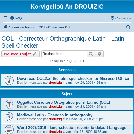
Korvigelloù An DROUIZIG
FAQ
Connexion
R
Accueil du forum
COL - Correcteur Orthographique Latin - Latin Spell Checker
e
COL - Correcteur Orthographique Latin - Latin
c
Spell Checker
h
Rechercher
Recherche avanc
Nouveau sujet
e
17 sujets • Page
1
sur
1
r
Annonces
c
h
Download COL2.x, the latin spellchecker for Microsoft Office
Dernier message par
drouizig
«
sam. nov. 29, 2008 4:16 pm
e
r
Sujets
Oggetto: Correttore Ortografico per il Latino (COL)
Dernier message par
drouizig
«
sam. nov. 29, 2008 4:14 pm
Medieval Latin - Changes in orthography
Dernier message par
drouizig
«
jeu. nov. 20, 2008 2:55 pm
Word 2007/2010 - lang selection reverts to default language
Dernier message par
drouizig
«
ven. déc. 18, 2009 10:38 am