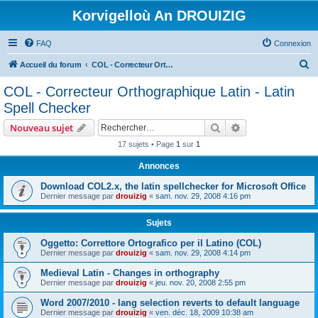
Korvigelloù An DROUIZIG
FAQ
Connexion
R
Accueil du forum
COL - Correcteur Orthographique Latin - Latin Spell Checker
e
COL - Correcteur Orthographique Latin - Latin
c
Spell Checker
h
Rechercher
Recherche avanc
Nouveau sujet
e
17 sujets • Page
1
sur
1
r
Annonces
c
h
Download COL2.x, the latin spellchecker for Microsoft Office
Dernier message par
drouizig
«
sam. nov. 29, 2008 4:16 pm
e
r
Sujets
Oggetto: Correttore Ortografico per il Latino (COL)
Dernier message par
drouizig
«
sam. nov. 29, 2008 4:14 pm
Medieval Latin - Changes in orthography
Dernier message par
drouizig
«
jeu. nov. 20, 2008 2:55 pm
Word 2007/2010 - lang selection reverts to default language
Dernier message par
drouizig
«
ven. déc. 18, 2009 10:38 am