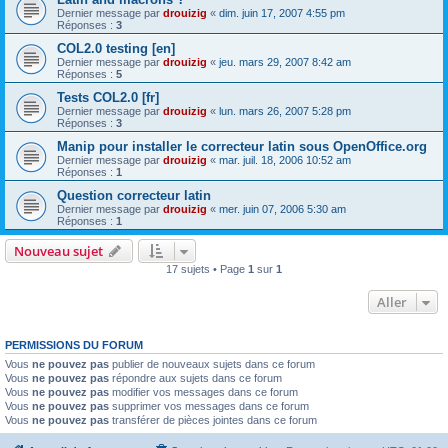
Dernier message par
drouizig
«
dim. juin 17, 2007 4:55 pm
Réponses :
3
COL2.0 testing [en]
Dernier message par
drouizig
«
jeu. mars 29, 2007 8:42 am
Réponses :
5
Tests COL2.0 [fr]
Dernier message par
drouizig
«
lun. mars 26, 2007 5:28 pm
Réponses :
3
Manip pour installer le correcteur latin sous OpenOffice.org
Dernier message par
drouizig
«
mar. juil. 18, 2006 10:52 am
Réponses :
1
Question correcteur latin
Dernier message par
drouizig
«
mer. juin 07, 2006 5:30 am
Réponses :
1
Nouveau sujet
17 sujets • Page
1
sur
1
Aller
PERMISSIONS DU FORUM
Vous
ne pouvez pas
publier de nouveaux sujets dans ce forum
Vous
ne pouvez pas
répondre aux sujets dans ce forum
Vous
ne pouvez pas
modifier vos messages dans ce forum
Vous
ne pouvez pas
supprimer vos messages dans ce forum
Vous
ne pouvez pas
transférer de pièces jointes dans ce forum