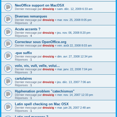
NeoOffice support on MacOSX
Dernier message par
drouizig
«
sam. déc. 12, 2009 6:33 am
Diverses remarques
Dernier message par
drouizig
«
mar. nov. 25, 2008 8:05 pm
Réponses :
2
Acute accents ?
Dernier message par
drouizig
«
jeu. nov. 06, 2008 8:20 pm
Réponses :
4
Correcteur sous OpenOffice.org
Dernier message par
drouizig
«
ven. août 22, 2008 8:03 am
-que suffix
Dernier message par
drouizig
«
dim. avr. 27, 2008 12:34 pm
Réponses :
1
volo, vis, vult, velle, volui...
Dernier message par
drouizig
«
mar. janv. 22, 2008 7:04 pm
Réponses :
3
cartulaires
Dernier message par
drouizig
«
jeu. déc. 13, 2007 7:06 am
Réponses :
1
Hyphenation problem "catechismus"
Dernier message par
drouizig
«
mer. nov. 14, 2007 12:33 pm
Réponses :
1
Latin spell checking on Mac OSX
Dernier message par
drouizig
«
mar. juin 26, 2007 2:48 am
Réponses :
1
Latin and macrons ?