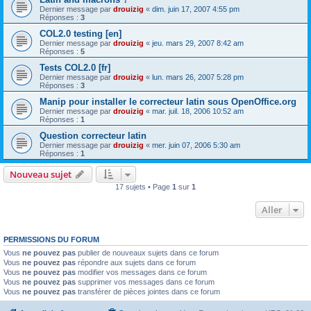
Dernier message par
drouizig
«
dim. juin 17, 2007 4:55 pm
Réponses :
3
COL2.0 testing [en]
Dernier message par
drouizig
«
jeu. mars 29, 2007 8:42 am
Réponses :
5
Tests COL2.0 [fr]
Dernier message par
drouizig
«
lun. mars 26, 2007 5:28 pm
Réponses :
3
Manip pour installer le correcteur latin sous OpenOffice.org
Dernier message par
drouizig
«
mar. juil. 18, 2006 10:52 am
Réponses :
1
Question correcteur latin
Dernier message par
drouizig
«
mer. juin 07, 2006 5:30 am
Réponses :
1
Nouveau sujet
17 sujets • Page
1
sur
1
Aller
PERMISSIONS DU FORUM
Vous
ne pouvez pas
publier de nouveaux sujets dans ce forum
Vous
ne pouvez pas
répondre aux sujets dans ce forum
Vous
ne pouvez pas
modifier vos messages dans ce forum
Vous
ne pouvez pas
supprimer vos messages dans ce forum
Vous
ne pouvez pas
transférer de pièces jointes dans ce forum