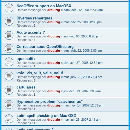
NeoOffice support on MacOSX
Dernier message par
drouizig
«
sam. déc. 12, 2009 6:33 am
Diverses remarques
Dernier message par
drouizig
«
mar. nov. 25, 2008 8:05 pm
Réponses :
2
Acute accents ?
Dernier message par
drouizig
«
jeu. nov. 06, 2008 8:20 pm
Réponses :
4
Correcteur sous OpenOffice.org
Dernier message par
drouizig
«
ven. août 22, 2008 8:03 am
-que suffix
Dernier message par
drouizig
«
dim. avr. 27, 2008 12:34 pm
Réponses :
1
volo, vis, vult, velle, volui...
Dernier message par
drouizig
«
mar. janv. 22, 2008 7:04 pm
Réponses :
3
cartulaires
Dernier message par
drouizig
«
jeu. déc. 13, 2007 7:06 am
Réponses :
1
Hyphenation problem "catechismus"
Dernier message par
drouizig
«
mer. nov. 14, 2007 12:33 pm
Réponses :
1
Latin spell checking on Mac OSX
Dernier message par
drouizig
«
mar. juin 26, 2007 2:48 am
Réponses :
1
Latin and macrons ?