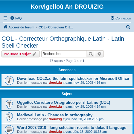
Korvigelloù An DROUIZIG
FAQ
Connexion
R
Accueil du forum
COL - Correcteur Orthographique Latin - Latin Spell Checker
e
COL - Correcteur Orthographique Latin - Latin
c
Spell Checker
h
Rechercher
Recherche avanc
Nouveau sujet
e
17 sujets • Page
1
sur
1
r
Annonces
c
h
Download COL2.x, the latin spellchecker for Microsoft Office
Dernier message par
drouizig
«
sam. nov. 29, 2008 4:16 pm
e
r
Sujets
Oggetto: Correttore Ortografico per il Latino (COL)
Dernier message par
drouizig
«
sam. nov. 29, 2008 4:14 pm
Medieval Latin - Changes in orthography
Dernier message par
drouizig
«
jeu. nov. 20, 2008 2:55 pm
Word 2007/2010 - lang selection reverts to default language
Dernier message par
drouizig
«
ven. déc. 18, 2009 10:38 am