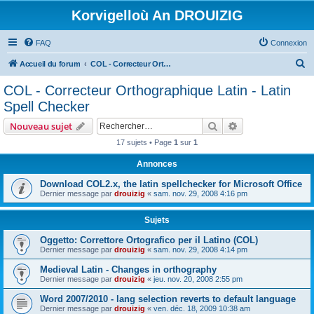
Korvigelloù An DROUIZIG
FAQ
Connexion
R
Accueil du forum
COL - Correcteur Orthographique Latin - Latin Spell Checker
e
COL - Correcteur Orthographique Latin - Latin
c
Spell Checker
h
Rechercher
Recherche avanc
Nouveau sujet
e
17 sujets • Page
1
sur
1
r
Annonces
c
h
Download COL2.x, the latin spellchecker for Microsoft Office
Dernier message par
drouizig
«
sam. nov. 29, 2008 4:16 pm
e
r
Sujets
Oggetto: Correttore Ortografico per il Latino (COL)
Dernier message par
drouizig
«
sam. nov. 29, 2008 4:14 pm
Medieval Latin - Changes in orthography
Dernier message par
drouizig
«
jeu. nov. 20, 2008 2:55 pm
Word 2007/2010 - lang selection reverts to default language
Dernier message par
drouizig
«
ven. déc. 18, 2009 10:38 am