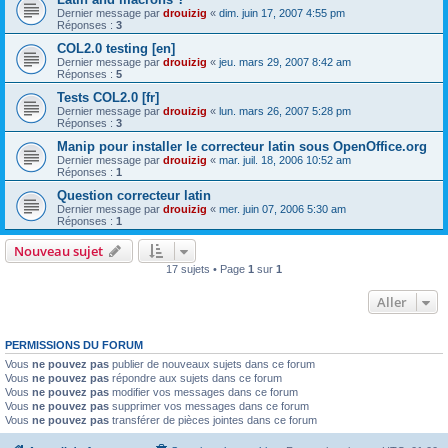
Dernier message par
drouizig
«
dim. juin 17, 2007 4:55 pm
Réponses :
3
COL2.0 testing [en]
Dernier message par
drouizig
«
jeu. mars 29, 2007 8:42 am
Réponses :
5
Tests COL2.0 [fr]
Dernier message par
drouizig
«
lun. mars 26, 2007 5:28 pm
Réponses :
3
Manip pour installer le correcteur latin sous OpenOffice.org
Dernier message par
drouizig
«
mar. juil. 18, 2006 10:52 am
Réponses :
1
Question correcteur latin
Dernier message par
drouizig
«
mer. juin 07, 2006 5:30 am
Réponses :
1
Nouveau sujet
17 sujets • Page
1
sur
1
Aller
PERMISSIONS DU FORUM
Vous
ne pouvez pas
publier de nouveaux sujets dans ce forum
Vous
ne pouvez pas
répondre aux sujets dans ce forum
Vous
ne pouvez pas
modifier vos messages dans ce forum
Vous
ne pouvez pas
supprimer vos messages dans ce forum
Vous
ne pouvez pas
transférer de pièces jointes dans ce forum