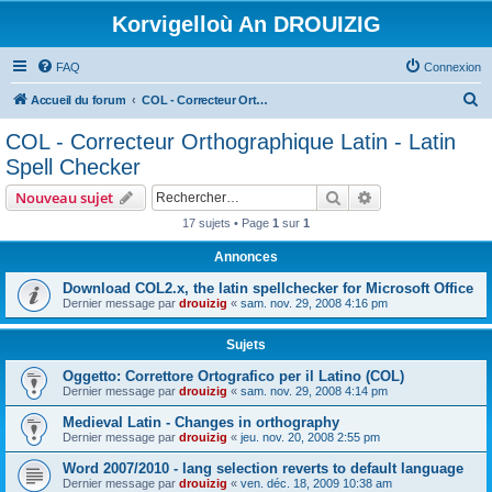
Korvigelloù An DROUIZIG
FAQ
Connexion
R
Accueil du forum
COL - Correcteur Orthographique Latin - Latin Spell Checker
e
COL - Correcteur Orthographique Latin - Latin
c
Spell Checker
h
Rechercher
Recherche avanc
Nouveau sujet
e
17 sujets • Page
1
sur
1
r
Annonces
c
h
Download COL2.x, the latin spellchecker for Microsoft Office
Dernier message par
drouizig
«
sam. nov. 29, 2008 4:16 pm
e
r
Sujets
Oggetto: Correttore Ortografico per il Latino (COL)
Dernier message par
drouizig
«
sam. nov. 29, 2008 4:14 pm
Medieval Latin - Changes in orthography
Dernier message par
drouizig
«
jeu. nov. 20, 2008 2:55 pm
Word 2007/2010 - lang selection reverts to default language
Dernier message par
drouizig
«
ven. déc. 18, 2009 10:38 am