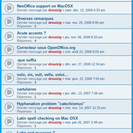
NeoOffice support on MacOSX
Dernier message par
drouizig
«
sam. déc. 12, 2009 6:33 am
Diverses remarques
Dernier message par
drouizig
«
mar. nov. 25, 2008 8:05 pm
Réponses :
2
Acute accents ?
Dernier message par
drouizig
«
jeu. nov. 06, 2008 8:20 pm
Réponses :
4
Correcteur sous OpenOffice.org
Dernier message par
drouizig
«
ven. août 22, 2008 8:03 am
-que suffix
Dernier message par
drouizig
«
dim. avr. 27, 2008 12:34 pm
Réponses :
1
volo, vis, vult, velle, volui...
Dernier message par
drouizig
«
mar. janv. 22, 2008 7:04 pm
Réponses :
3
cartulaires
Dernier message par
drouizig
«
jeu. déc. 13, 2007 7:06 am
Réponses :
1
Hyphenation problem "catechismus"
Dernier message par
drouizig
«
mer. nov. 14, 2007 12:33 pm
Réponses :
1
Latin spell checking on Mac OSX
Dernier message par
drouizig
«
mar. juin 26, 2007 2:48 am
Réponses :
1
Latin and macrons ?