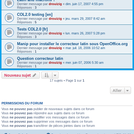
Dernier message par
drouizig
«
dim. juin 17, 2007 4:55 pm
Réponses :
3
COL2.0 testing [en]
Dernier message par
drouizig
«
jeu. mars 29, 2007 8:42 am
Réponses :
5
Tests COL2.0 [fr]
Dernier message par
drouizig
«
lun. mars 26, 2007 5:28 pm
Réponses :
3
Manip pour installer le correcteur latin sous OpenOffice.org
Dernier message par
drouizig
«
mar. juil. 18, 2006 10:52 am
Réponses :
1
Question correcteur latin
Dernier message par
drouizig
«
mer. juin 07, 2006 5:30 am
Réponses :
1
Nouveau sujet
17 sujets • Page
1
sur
1
Aller
PERMISSIONS DU FORUM
Vous
ne pouvez pas
publier de nouveaux sujets dans ce forum
Vous
ne pouvez pas
répondre aux sujets dans ce forum
Vous
ne pouvez pas
modifier vos messages dans ce forum
Vous
ne pouvez pas
supprimer vos messages dans ce forum
Vous
ne pouvez pas
transférer de pièces jointes dans ce forum