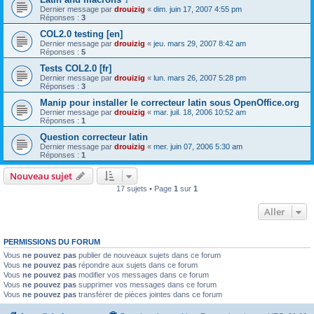
Dernier message par
drouizig
«
dim. juin 17, 2007 4:55 pm
Réponses :
3
COL2.0 testing [en]
Dernier message par
drouizig
«
jeu. mars 29, 2007 8:42 am
Réponses :
5
Tests COL2.0 [fr]
Dernier message par
drouizig
«
lun. mars 26, 2007 5:28 pm
Réponses :
3
Manip pour installer le correcteur latin sous OpenOffice.org
Dernier message par
drouizig
«
mar. juil. 18, 2006 10:52 am
Réponses :
1
Question correcteur latin
Dernier message par
drouizig
«
mer. juin 07, 2006 5:30 am
Réponses :
1
Nouveau sujet
17 sujets • Page
1
sur
1
Aller
PERMISSIONS DU FORUM
Vous
ne pouvez pas
publier de nouveaux sujets dans ce forum
Vous
ne pouvez pas
répondre aux sujets dans ce forum
Vous
ne pouvez pas
modifier vos messages dans ce forum
Vous
ne pouvez pas
supprimer vos messages dans ce forum
Vous
ne pouvez pas
transférer de pièces jointes dans ce forum