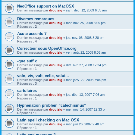
NeoOffice support on MacOSX
Dernier message par
drouizig
«
sam. déc. 12, 2009 6:33 am
Diverses remarques
Dernier message par
drouizig
«
mar. nov. 25, 2008 8:05 pm
Réponses :
2
Acute accents ?
Dernier message par
drouizig
«
jeu. nov. 06, 2008 8:20 pm
Réponses :
4
Correcteur sous OpenOffice.org
Dernier message par
drouizig
«
ven. août 22, 2008 8:03 am
-que suffix
Dernier message par
drouizig
«
dim. avr. 27, 2008 12:34 pm
Réponses :
1
volo, vis, vult, velle, volui...
Dernier message par
drouizig
«
mar. janv. 22, 2008 7:04 pm
Réponses :
3
cartulaires
Dernier message par
drouizig
«
jeu. déc. 13, 2007 7:06 am
Réponses :
1
Hyphenation problem "catechismus"
Dernier message par
drouizig
«
mer. nov. 14, 2007 12:33 pm
Réponses :
1
Latin spell checking on Mac OSX
Dernier message par
drouizig
«
mar. juin 26, 2007 2:48 am
Réponses :
1
Latin and macrons ?