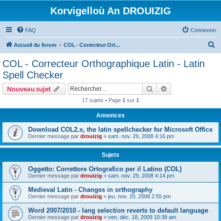
Korvigelloù An DROUIZIG
FAQ
Connexion
R
Accueil du forum
COL - Correcteur Orthographique Latin - Latin Spell Checker
e
COL - Correcteur Orthographique Latin - Latin
c
Spell Checker
h
Rechercher
Recherche avanc
Nouveau sujet
e
17 sujets • Page
1
sur
1
r
Annonces
c
h
Download COL2.x, the latin spellchecker for Microsoft Office
Dernier message par
drouizig
«
sam. nov. 29, 2008 4:16 pm
e
r
Sujets
Oggetto: Correttore Ortografico per il Latino (COL)
Dernier message par
drouizig
«
sam. nov. 29, 2008 4:14 pm
Medieval Latin - Changes in orthography
Dernier message par
drouizig
«
jeu. nov. 20, 2008 2:55 pm
Word 2007/2010 - lang selection reverts to default language
Dernier message par
drouizig
«
ven. déc. 18, 2009 10:38 am