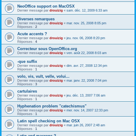
NeoOffice support on MacOSX
Dernier message par
drouizig
«
sam. déc. 12, 2009 6:33 am
Diverses remarques
Dernier message par
drouizig
«
mar. nov. 25, 2008 8:05 pm
Réponses :
2
Acute accents ?
Dernier message par
drouizig
«
jeu. nov. 06, 2008 8:20 pm
Réponses :
4
Correcteur sous OpenOffice.org
Dernier message par
drouizig
«
ven. août 22, 2008 8:03 am
-que suffix
Dernier message par
drouizig
«
dim. avr. 27, 2008 12:34 pm
Réponses :
1
volo, vis, vult, velle, volui...
Dernier message par
drouizig
«
mar. janv. 22, 2008 7:04 pm
Réponses :
3
cartulaires
Dernier message par
drouizig
«
jeu. déc. 13, 2007 7:06 am
Réponses :
1
Hyphenation problem "catechismus"
Dernier message par
drouizig
«
mer. nov. 14, 2007 12:33 pm
Réponses :
1
Latin spell checking on Mac OSX
Dernier message par
drouizig
«
mar. juin 26, 2007 2:48 am
Réponses :
1
Latin and macrons ?