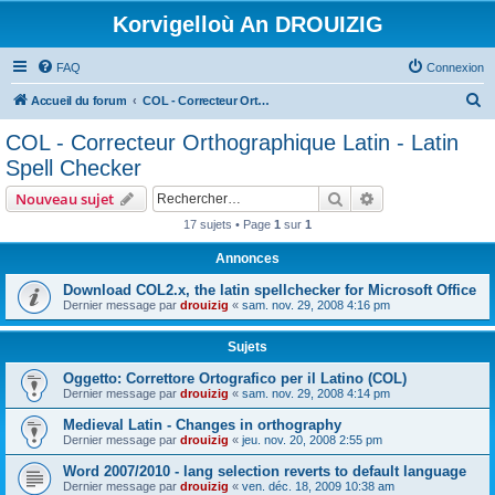
Korvigelloù An DROUIZIG
FAQ
Connexion
R
Accueil du forum
COL - Correcteur Orthographique Latin - Latin Spell Checker
e
COL - Correcteur Orthographique Latin - Latin
c
Spell Checker
h
Rechercher
Recherche avanc
Nouveau sujet
e
17 sujets • Page
1
sur
1
r
Annonces
c
h
Download COL2.x, the latin spellchecker for Microsoft Office
Dernier message par
drouizig
«
sam. nov. 29, 2008 4:16 pm
e
r
Sujets
Oggetto: Correttore Ortografico per il Latino (COL)
Dernier message par
drouizig
«
sam. nov. 29, 2008 4:14 pm
Medieval Latin - Changes in orthography
Dernier message par
drouizig
«
jeu. nov. 20, 2008 2:55 pm
Word 2007/2010 - lang selection reverts to default language
Dernier message par
drouizig
«
ven. déc. 18, 2009 10:38 am