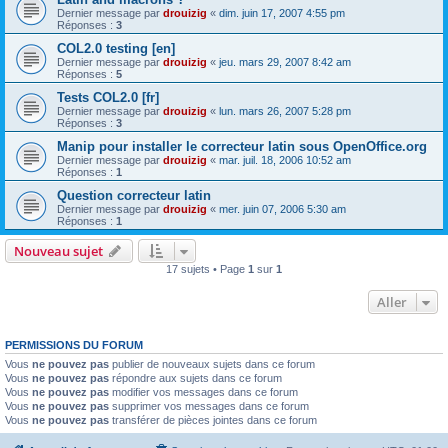
Dernier message par
drouizig
«
dim. juin 17, 2007 4:55 pm
Réponses :
3
COL2.0 testing [en]
Dernier message par
drouizig
«
jeu. mars 29, 2007 8:42 am
Réponses :
5
Tests COL2.0 [fr]
Dernier message par
drouizig
«
lun. mars 26, 2007 5:28 pm
Réponses :
3
Manip pour installer le correcteur latin sous OpenOffice.org
Dernier message par
drouizig
«
mar. juil. 18, 2006 10:52 am
Réponses :
1
Question correcteur latin
Dernier message par
drouizig
«
mer. juin 07, 2006 5:30 am
Réponses :
1
Nouveau sujet
17 sujets • Page
1
sur
1
Aller
PERMISSIONS DU FORUM
Vous
ne pouvez pas
publier de nouveaux sujets dans ce forum
Vous
ne pouvez pas
répondre aux sujets dans ce forum
Vous
ne pouvez pas
modifier vos messages dans ce forum
Vous
ne pouvez pas
supprimer vos messages dans ce forum
Vous
ne pouvez pas
transférer de pièces jointes dans ce forum