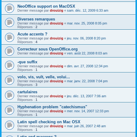
NeoOffice support on MacOSX
Dernier message par
drouizig
«
sam. déc. 12, 2009 6:33 am
Diverses remarques
Dernier message par
drouizig
«
mar. nov. 25, 2008 8:05 pm
Réponses :
2
Acute accents ?
Dernier message par
drouizig
«
jeu. nov. 06, 2008 8:20 pm
Réponses :
4
Correcteur sous OpenOffice.org
Dernier message par
drouizig
«
ven. août 22, 2008 8:03 am
-que suffix
Dernier message par
drouizig
«
dim. avr. 27, 2008 12:34 pm
Réponses :
1
volo, vis, vult, velle, volui...
Dernier message par
drouizig
«
mar. janv. 22, 2008 7:04 pm
Réponses :
3
cartulaires
Dernier message par
drouizig
«
jeu. déc. 13, 2007 7:06 am
Réponses :
1
Hyphenation problem "catechismus"
Dernier message par
drouizig
«
mer. nov. 14, 2007 12:33 pm
Réponses :
1
Latin spell checking on Mac OSX
Dernier message par
drouizig
«
mar. juin 26, 2007 2:48 am
Réponses :
1
Latin and macrons ?