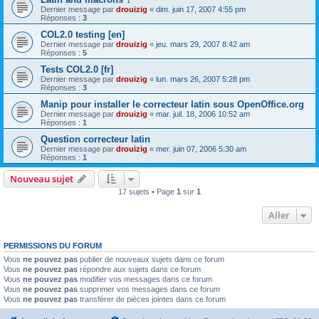
Dernier message par
drouizig
«
dim. juin 17, 2007 4:55 pm
Réponses :
3
COL2.0 testing [en]
Dernier message par
drouizig
«
jeu. mars 29, 2007 8:42 am
Réponses :
5
Tests COL2.0 [fr]
Dernier message par
drouizig
«
lun. mars 26, 2007 5:28 pm
Réponses :
3
Manip pour installer le correcteur latin sous OpenOffice.org
Dernier message par
drouizig
«
mar. juil. 18, 2006 10:52 am
Réponses :
1
Question correcteur latin
Dernier message par
drouizig
«
mer. juin 07, 2006 5:30 am
Réponses :
1
Nouveau sujet
17 sujets • Page
1
sur
1
Aller
PERMISSIONS DU FORUM
Vous
ne pouvez pas
publier de nouveaux sujets dans ce forum
Vous
ne pouvez pas
répondre aux sujets dans ce forum
Vous
ne pouvez pas
modifier vos messages dans ce forum
Vous
ne pouvez pas
supprimer vos messages dans ce forum
Vous
ne pouvez pas
transférer de pièces jointes dans ce forum