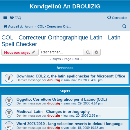
Korvigelloù An DROUIZIG
FAQ
Connexion
R
Accueil du forum
COL - Correcteur Orthographique Latin - Latin Spell Checker
e
COL - Correcteur Orthographique Latin - Latin
c
Spell Checker
h
Rechercher
Recherche avanc
Nouveau sujet
e
17 sujets • Page
1
sur
1
r
Annonces
c
h
Download COL2.x, the latin spellchecker for Microsoft Office
Dernier message par
drouizig
«
sam. nov. 29, 2008 4:16 pm
e
r
Sujets
Oggetto: Correttore Ortografico per il Latino (COL)
Dernier message par
drouizig
«
sam. nov. 29, 2008 4:14 pm
Medieval Latin - Changes in orthography
Dernier message par
drouizig
«
jeu. nov. 20, 2008 2:55 pm
Word 2007/2010 - lang selection reverts to default language
Dernier message par
drouizig
«
ven. déc. 18, 2009 10:38 am