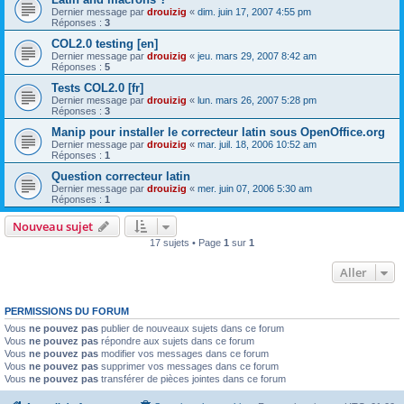
Dernier message par
drouizig
«
dim. juin 17, 2007 4:55 pm
Réponses :
3
COL2.0 testing [en]
Dernier message par
drouizig
«
jeu. mars 29, 2007 8:42 am
Réponses :
5
Tests COL2.0 [fr]
Dernier message par
drouizig
«
lun. mars 26, 2007 5:28 pm
Réponses :
3
Manip pour installer le correcteur latin sous OpenOffice.org
Dernier message par
drouizig
«
mar. juil. 18, 2006 10:52 am
Réponses :
1
Question correcteur latin
Dernier message par
drouizig
«
mer. juin 07, 2006 5:30 am
Réponses :
1
Nouveau sujet
17 sujets • Page
1
sur
1
Aller
PERMISSIONS DU FORUM
Vous
ne pouvez pas
publier de nouveaux sujets dans ce forum
Vous
ne pouvez pas
répondre aux sujets dans ce forum
Vous
ne pouvez pas
modifier vos messages dans ce forum
Vous
ne pouvez pas
supprimer vos messages dans ce forum
Vous
ne pouvez pas
transférer de pièces jointes dans ce forum