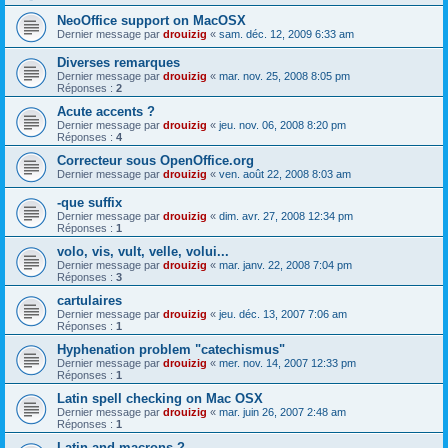
NeoOffice support on MacOSX
Dernier message par
drouizig
«
sam. déc. 12, 2009 6:33 am
Diverses remarques
Dernier message par
drouizig
«
mar. nov. 25, 2008 8:05 pm
Réponses :
2
Acute accents ?
Dernier message par
drouizig
«
jeu. nov. 06, 2008 8:20 pm
Réponses :
4
Correcteur sous OpenOffice.org
Dernier message par
drouizig
«
ven. août 22, 2008 8:03 am
-que suffix
Dernier message par
drouizig
«
dim. avr. 27, 2008 12:34 pm
Réponses :
1
volo, vis, vult, velle, volui...
Dernier message par
drouizig
«
mar. janv. 22, 2008 7:04 pm
Réponses :
3
cartulaires
Dernier message par
drouizig
«
jeu. déc. 13, 2007 7:06 am
Réponses :
1
Hyphenation problem "catechismus"
Dernier message par
drouizig
«
mer. nov. 14, 2007 12:33 pm
Réponses :
1
Latin spell checking on Mac OSX
Dernier message par
drouizig
«
mar. juin 26, 2007 2:48 am
Réponses :
1
Latin and macrons ?