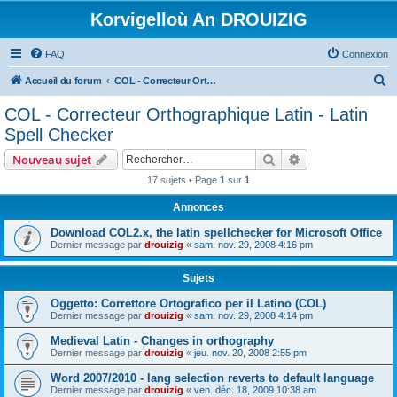
Korvigelloù An DROUIZIG
FAQ
Connexion
R
Accueil du forum
COL - Correcteur Orthographique Latin - Latin Spell Checker
e
COL - Correcteur Orthographique Latin - Latin
c
Spell Checker
h
Rechercher
Recherche avanc
Nouveau sujet
e
17 sujets • Page
1
sur
1
r
Annonces
c
h
Download COL2.x, the latin spellchecker for Microsoft Office
Dernier message par
drouizig
«
sam. nov. 29, 2008 4:16 pm
e
r
Sujets
Oggetto: Correttore Ortografico per il Latino (COL)
Dernier message par
drouizig
«
sam. nov. 29, 2008 4:14 pm
Medieval Latin - Changes in orthography
Dernier message par
drouizig
«
jeu. nov. 20, 2008 2:55 pm
Word 2007/2010 - lang selection reverts to default language
Dernier message par
drouizig
«
ven. déc. 18, 2009 10:38 am