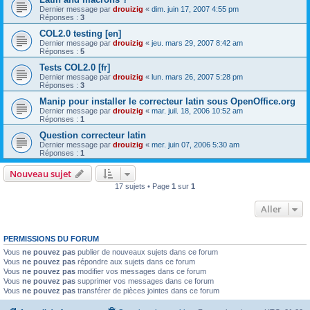
Dernier message par
drouizig
«
dim. juin 17, 2007 4:55 pm
Réponses :
3
COL2.0 testing [en]
Dernier message par
drouizig
«
jeu. mars 29, 2007 8:42 am
Réponses :
5
Tests COL2.0 [fr]
Dernier message par
drouizig
«
lun. mars 26, 2007 5:28 pm
Réponses :
3
Manip pour installer le correcteur latin sous OpenOffice.org
Dernier message par
drouizig
«
mar. juil. 18, 2006 10:52 am
Réponses :
1
Question correcteur latin
Dernier message par
drouizig
«
mer. juin 07, 2006 5:30 am
Réponses :
1
Nouveau sujet
17 sujets • Page
1
sur
1
Aller
PERMISSIONS DU FORUM
Vous
ne pouvez pas
publier de nouveaux sujets dans ce forum
Vous
ne pouvez pas
répondre aux sujets dans ce forum
Vous
ne pouvez pas
modifier vos messages dans ce forum
Vous
ne pouvez pas
supprimer vos messages dans ce forum
Vous
ne pouvez pas
transférer de pièces jointes dans ce forum