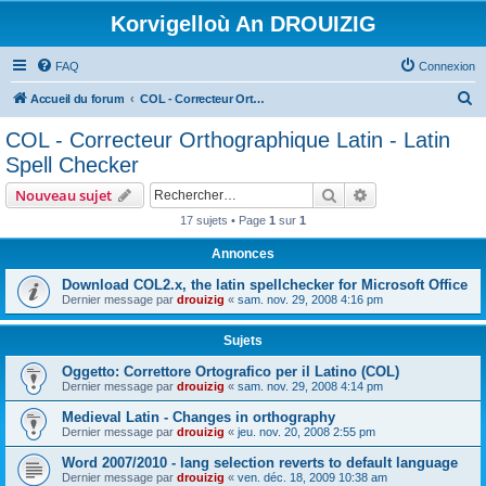
Korvigelloù An DROUIZIG
FAQ
Connexion
R
Accueil du forum
COL - Correcteur Orthographique Latin - Latin Spell Checker
e
COL - Correcteur Orthographique Latin - Latin
c
Spell Checker
h
Rechercher
Recherche avanc
Nouveau sujet
e
17 sujets • Page
1
sur
1
r
Annonces
c
h
Download COL2.x, the latin spellchecker for Microsoft Office
Dernier message par
drouizig
«
sam. nov. 29, 2008 4:16 pm
e
r
Sujets
Oggetto: Correttore Ortografico per il Latino (COL)
Dernier message par
drouizig
«
sam. nov. 29, 2008 4:14 pm
Medieval Latin - Changes in orthography
Dernier message par
drouizig
«
jeu. nov. 20, 2008 2:55 pm
Word 2007/2010 - lang selection reverts to default language
Dernier message par
drouizig
«
ven. déc. 18, 2009 10:38 am