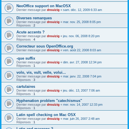
NeoOffice support on MacOSX
Dernier message par
drouizig
«
sam. déc. 12, 2009 6:33 am
Diverses remarques
Dernier message par
drouizig
«
mar. nov. 25, 2008 8:05 pm
Réponses :
2
Acute accents ?
Dernier message par
drouizig
«
jeu. nov. 06, 2008 8:20 pm
Réponses :
4
Correcteur sous OpenOffice.org
Dernier message par
drouizig
«
ven. août 22, 2008 8:03 am
-que suffix
Dernier message par
drouizig
«
dim. avr. 27, 2008 12:34 pm
Réponses :
1
volo, vis, vult, velle, volui...
Dernier message par
drouizig
«
mar. janv. 22, 2008 7:04 pm
Réponses :
3
cartulaires
Dernier message par
drouizig
«
jeu. déc. 13, 2007 7:06 am
Réponses :
1
Hyphenation problem "catechismus"
Dernier message par
drouizig
«
mer. nov. 14, 2007 12:33 pm
Réponses :
1
Latin spell checking on Mac OSX
Dernier message par
drouizig
«
mar. juin 26, 2007 2:48 am
Réponses :
1
Latin and macrons ?