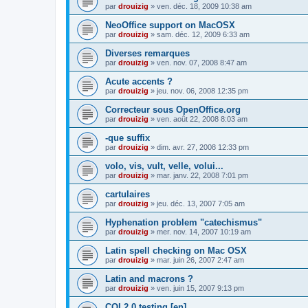
par
drouizig
»
ven. déc. 18, 2009 10:38 am
NeoOffice support on MacOSX
par
drouizig
»
sam. déc. 12, 2009 6:33 am
Diverses remarques
par
drouizig
»
ven. nov. 07, 2008 8:47 am
Acute accents ?
par
drouizig
»
jeu. nov. 06, 2008 12:35 pm
Correcteur sous OpenOffice.org
par
drouizig
»
ven. août 22, 2008 8:03 am
-que suffix
par
drouizig
»
dim. avr. 27, 2008 12:33 pm
volo, vis, vult, velle, volui...
par
drouizig
»
mar. janv. 22, 2008 7:01 pm
cartulaires
par
drouizig
»
jeu. déc. 13, 2007 7:05 am
Hyphenation problem "catechismus"
par
drouizig
»
mer. nov. 14, 2007 10:19 am
Latin spell checking on Mac OSX
par
drouizig
»
mar. juin 26, 2007 2:47 am
Latin and macrons ?
par
drouizig
»
ven. juin 15, 2007 9:13 pm
COL2.0 testing [en]