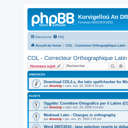
Korvigelloù An D
Foromoù KERZROUIZIG
Raccourcis
FAQ
Accueil du forum
COL - Correcteur Orthographique Latin - 
COL - Correcteur Orthographique Latin 
Recher
Re
Nouveau sujet
ANNONCES
Download COL2.x, the latin spellchecker for Mic
par
drouizig
»
sam. nov. 29, 2008 4:16 pm
SUJETS
Oggetto: Correttore Ortografico per il Latino (C
par
drouizig
»
sam. nov. 29, 2008 4:14 pm
Medieval Latin - Changes in orthography
par
drouizig
»
jeu. nov. 20, 2008 2:55 pm
Word 2007/2010 - lang selection reverts to defa