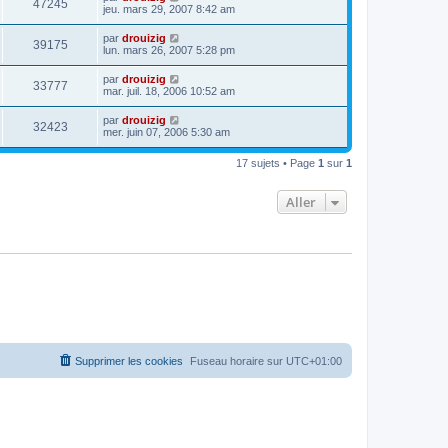
47245
jeu. mars 29, 2007 8:42 am
par
drouizig
39175
lun. mars 26, 2007 5:28 pm
par
drouizig
33777
mar. juil. 18, 2006 10:52 am
par
drouizig
32423
mer. juin 07, 2006 5:30 am
17 sujets • Page
1
sur
1
Aller
Supprimer les cookies
Fuseau horaire sur
UTC+01:00