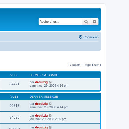
Rechercher
Recherche avancé
Connexion
17 sujets • Page
1
sur
1
VUES
DERNIER MESSAGE
par
drouizig
84471
sam. nov. 29, 2008 4:16 pm
VUES
DERNIER MESSAGE
par
drouizig
90813
sam. nov. 29, 2008 4:14 pm
par
drouizig
94696
jeu. nov. 20, 2008 2:55 pm
par
drouizig