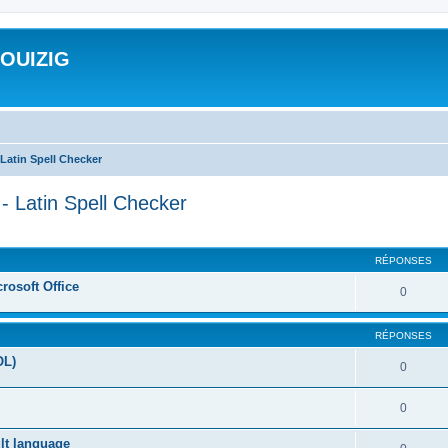
ROUIZIG
Latin Spell Checker
- Latin Spell Checker
cher
cherche avancée
RÉPONSES
rosoft Office
0
RÉPONSES
OL)
0
0
ult language