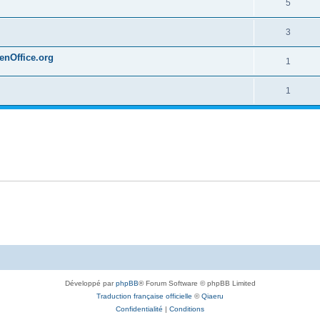
5
3
penOffice.org
1
1
Développé par
phpBB
® Forum Software © phpBB Limited
Traduction française officielle
©
Qiaeru
Confidentialité
|
Conditions