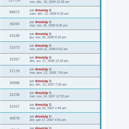
157724
ven. déc. 18, 2009 10:38 am
par
drouizig
89972
sam. déc. 12, 2009 6:33 am
par
drouizig
36264
mar. nov. 25, 2008 8:05 pm
par
drouizig
43158
jeu. nov. 06, 2008 8:20 pm
par
drouizig
31073
ven. août 22, 2008 8:03 am
par
drouizig
31557
dim. avr. 27, 2008 12:34 pm
par
drouizig
37179
mar. janv. 22, 2008 7:04 pm
par
drouizig
30998
jeu. déc. 13, 2007 7:06 am
par
drouizig
32258
mer. nov. 14, 2007 12:33 pm
par
drouizig
32427
mar. juin 26, 2007 2:48 am
par
drouizig
40678
dim. juin 17, 2007 4:55 pm
par
drouizig