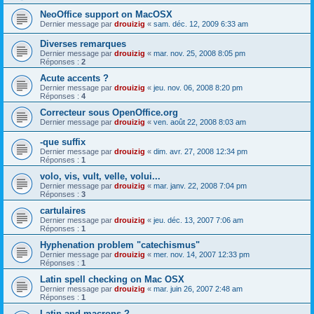
NeoOffice support on MacOSX
Dernier message par
drouizig
«
sam. déc. 12, 2009 6:33 am
Diverses remarques
Dernier message par
drouizig
«
mar. nov. 25, 2008 8:05 pm
Réponses :
2
Acute accents ?
Dernier message par
drouizig
«
jeu. nov. 06, 2008 8:20 pm
Réponses :
4
Correcteur sous OpenOffice.org
Dernier message par
drouizig
«
ven. août 22, 2008 8:03 am
-que suffix
Dernier message par
drouizig
«
dim. avr. 27, 2008 12:34 pm
Réponses :
1
volo, vis, vult, velle, volui...
Dernier message par
drouizig
«
mar. janv. 22, 2008 7:04 pm
Réponses :
3
cartulaires
Dernier message par
drouizig
«
jeu. déc. 13, 2007 7:06 am
Réponses :
1
Hyphenation problem "catechismus"
Dernier message par
drouizig
«
mer. nov. 14, 2007 12:33 pm
Réponses :
1
Latin spell checking on Mac OSX
Dernier message par
drouizig
«
mar. juin 26, 2007 2:48 am
Réponses :
1
Latin and macrons ?