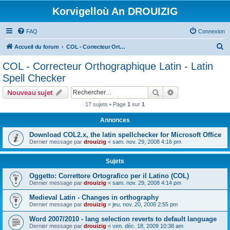
Korvigelloù An DROUIZIG
FAQ
Connexion
R
Accueil du forum
COL - Correcteur Orthographique Latin - Latin Spell Checker
e
COL - Correcteur Orthographique Latin - Latin
c
Spell Checker
h
Rechercher
Recherche avanc
Nouveau sujet
e
17 sujets • Page
1
sur
1
r
Annonces
c
h
Download COL2.x, the latin spellchecker for Microsoft Office
Dernier message par
drouizig
«
sam. nov. 29, 2008 4:16 pm
e
r
Sujets
Oggetto: Correttore Ortografico per il Latino (COL)
Dernier message par
drouizig
«
sam. nov. 29, 2008 4:14 pm
Medieval Latin - Changes in orthography
Dernier message par
drouizig
«
jeu. nov. 20, 2008 2:55 pm
Word 2007/2010 - lang selection reverts to default language
Dernier message par
drouizig
«
ven. déc. 18, 2009 10:38 am