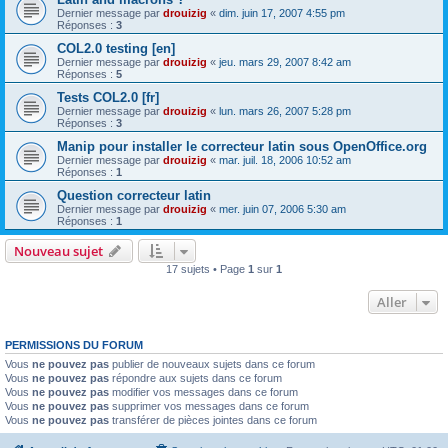
Dernier message par
drouizig
«
dim. juin 17, 2007 4:55 pm
Réponses :
3
COL2.0 testing [en]
Dernier message par
drouizig
«
jeu. mars 29, 2007 8:42 am
Réponses :
5
Tests COL2.0 [fr]
Dernier message par
drouizig
«
lun. mars 26, 2007 5:28 pm
Réponses :
3
Manip pour installer le correcteur latin sous OpenOffice.org
Dernier message par
drouizig
«
mar. juil. 18, 2006 10:52 am
Réponses :
1
Question correcteur latin
Dernier message par
drouizig
«
mer. juin 07, 2006 5:30 am
Réponses :
1
Nouveau sujet
17 sujets • Page
1
sur
1
Aller
PERMISSIONS DU FORUM
Vous
ne pouvez pas
publier de nouveaux sujets dans ce forum
Vous
ne pouvez pas
répondre aux sujets dans ce forum
Vous
ne pouvez pas
modifier vos messages dans ce forum
Vous
ne pouvez pas
supprimer vos messages dans ce forum
Vous
ne pouvez pas
transférer de pièces jointes dans ce forum