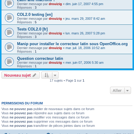
Dernier message par
drouizig
«
dim. juin 17, 2007 4:55 pm
Réponses :
3
COL2.0 testing [en]
Dernier message par
drouizig
«
jeu. mars 29, 2007 8:42 am
Réponses :
5
Tests COL2.0 [fr]
Dernier message par
drouizig
«
lun. mars 26, 2007 5:28 pm
Réponses :
3
Manip pour installer le correcteur latin sous OpenOffice.org
Dernier message par
drouizig
«
mar. juil. 18, 2006 10:52 am
Réponses :
1
Question correcteur latin
Dernier message par
drouizig
«
mer. juin 07, 2006 5:30 am
Réponses :
1
Nouveau sujet
17 sujets • Page
1
sur
1
Aller
PERMISSIONS DU FORUM
Vous
ne pouvez pas
publier de nouveaux sujets dans ce forum
Vous
ne pouvez pas
répondre aux sujets dans ce forum
Vous
ne pouvez pas
modifier vos messages dans ce forum
Vous
ne pouvez pas
supprimer vos messages dans ce forum
Vous
ne pouvez pas
transférer de pièces jointes dans ce forum