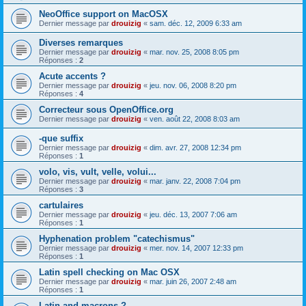
NeoOffice support on MacOSX
Dernier message par
drouizig
«
sam. déc. 12, 2009 6:33 am
Diverses remarques
Dernier message par
drouizig
«
mar. nov. 25, 2008 8:05 pm
Réponses :
2
Acute accents ?
Dernier message par
drouizig
«
jeu. nov. 06, 2008 8:20 pm
Réponses :
4
Correcteur sous OpenOffice.org
Dernier message par
drouizig
«
ven. août 22, 2008 8:03 am
-que suffix
Dernier message par
drouizig
«
dim. avr. 27, 2008 12:34 pm
Réponses :
1
volo, vis, vult, velle, volui...
Dernier message par
drouizig
«
mar. janv. 22, 2008 7:04 pm
Réponses :
3
cartulaires
Dernier message par
drouizig
«
jeu. déc. 13, 2007 7:06 am
Réponses :
1
Hyphenation problem "catechismus"
Dernier message par
drouizig
«
mer. nov. 14, 2007 12:33 pm
Réponses :
1
Latin spell checking on Mac OSX
Dernier message par
drouizig
«
mar. juin 26, 2007 2:48 am
Réponses :
1
Latin and macrons ?