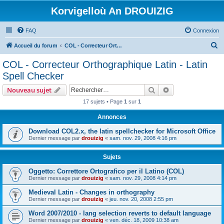
Korvigelloù An DROUIZIG
FAQ
Connexion
R
Accueil du forum
COL - Correcteur Orthographique Latin - Latin Spell Checker
e
COL - Correcteur Orthographique Latin - Latin
c
Spell Checker
h
Rechercher
Recherche avanc
Nouveau sujet
e
17 sujets • Page
1
sur
1
r
Annonces
c
h
Download COL2.x, the latin spellchecker for Microsoft Office
Dernier message par
drouizig
«
sam. nov. 29, 2008 4:16 pm
e
r
Sujets
Oggetto: Correttore Ortografico per il Latino (COL)
Dernier message par
drouizig
«
sam. nov. 29, 2008 4:14 pm
Medieval Latin - Changes in orthography
Dernier message par
drouizig
«
jeu. nov. 20, 2008 2:55 pm
Word 2007/2010 - lang selection reverts to default language
Dernier message par
drouizig
«
ven. déc. 18, 2009 10:38 am