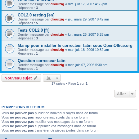
Dernier message par
drouizig
«
dim. juin 17, 2007 4:55 pm
Réponses :
3
COL2.0 testing [en]
Dernier message par
drouizig
«
jeu. mars 29, 2007 8:42 am
Réponses :
5
Tests COL2.0 [fr]
Dernier message par
drouizig
«
lun. mars 26, 2007 5:28 pm
Réponses :
3
Manip pour installer le correcteur latin sous OpenOffice.org
Dernier message par
drouizig
«
mar. juil. 18, 2006 10:52 am
Réponses :
1
Question correcteur latin
Dernier message par
drouizig
«
mer. juin 07, 2006 5:30 am
Réponses :
1
Nouveau sujet
17 sujets • Page
1
sur
1
Aller
PERMISSIONS DU FORUM
Vous
ne pouvez pas
publier de nouveaux sujets dans ce forum
Vous
ne pouvez pas
répondre aux sujets dans ce forum
Vous
ne pouvez pas
modifier vos messages dans ce forum
Vous
ne pouvez pas
supprimer vos messages dans ce forum
Vous
ne pouvez pas
transférer de pièces jointes dans ce forum