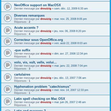
NeoOffice support on MacOSX
Dernier message par
drouizig
«
sam. déc. 12, 2009 6:33 am
Diverses remarques
Dernier message par
drouizig
«
mar. nov. 25, 2008 8:05 pm
Réponses :
2
Acute accents ?
Dernier message par
drouizig
«
jeu. nov. 06, 2008 8:20 pm
Réponses :
4
Correcteur sous OpenOffice.org
Dernier message par
drouizig
«
ven. août 22, 2008 8:03 am
-que suffix
Dernier message par
drouizig
«
dim. avr. 27, 2008 12:34 pm
Réponses :
1
volo, vis, vult, velle, volui...
Dernier message par
drouizig
«
mar. janv. 22, 2008 7:04 pm
Réponses :
3
cartulaires
Dernier message par
drouizig
«
jeu. déc. 13, 2007 7:06 am
Réponses :
1
Hyphenation problem "catechismus"
Dernier message par
drouizig
«
mer. nov. 14, 2007 12:33 pm
Réponses :
1
Latin spell checking on Mac OSX
Dernier message par
drouizig
«
mar. juin 26, 2007 2:48 am
Réponses :
1
Latin and macrons ?