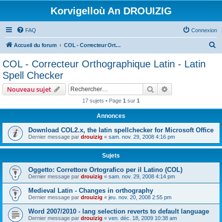
Korvigelloù An DROUIZIG
FAQ
Connexion
R
Accueil du forum
COL - Correcteur Orthographique Latin - Latin Spell Checker
e
COL - Correcteur Orthographique Latin - Latin
c
Spell Checker
h
Rechercher
Recherche avanc
Nouveau sujet
e
17 sujets • Page
1
sur
1
r
Annonces
c
h
Download COL2.x, the latin spellchecker for Microsoft Office
Dernier message par
drouizig
«
sam. nov. 29, 2008 4:16 pm
e
r
Sujets
Oggetto: Correttore Ortografico per il Latino (COL)
Dernier message par
drouizig
«
sam. nov. 29, 2008 4:14 pm
Medieval Latin - Changes in orthography
Dernier message par
drouizig
«
jeu. nov. 20, 2008 2:55 pm
Word 2007/2010 - lang selection reverts to default language
Dernier message par
drouizig
«
ven. déc. 18, 2009 10:38 am