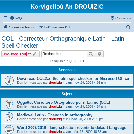
Korvigelloù An DROUIZIG
FAQ
Connexion
R
Accueil du forum
COL - Correcteur Orthographique Latin - Latin Spell Checker
e
COL - Correcteur Orthographique Latin - Latin
c
Spell Checker
h
Rechercher
Recherche avanc
Nouveau sujet
e
17 sujets • Page
1
sur
1
r
Annonces
c
h
Download COL2.x, the latin spellchecker for Microsoft Office
Dernier message par
drouizig
«
sam. nov. 29, 2008 4:16 pm
e
r
Sujets
Oggetto: Correttore Ortografico per il Latino (COL)
Dernier message par
drouizig
«
sam. nov. 29, 2008 4:14 pm
Medieval Latin - Changes in orthography
Dernier message par
drouizig
«
jeu. nov. 20, 2008 2:55 pm
Word 2007/2010 - lang selection reverts to default language
Dernier message par
drouizig
«
ven. déc. 18, 2009 10:38 am