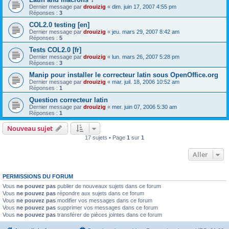
Dernier message par
drouizig
«
dim. juin 17, 2007 4:55 pm
Réponses :
3
COL2.0 testing [en]
Dernier message par
drouizig
«
jeu. mars 29, 2007 8:42 am
Réponses :
5
Tests COL2.0 [fr]
Dernier message par
drouizig
«
lun. mars 26, 2007 5:28 pm
Réponses :
3
Manip pour installer le correcteur latin sous OpenOffice.org
Dernier message par
drouizig
«
mar. juil. 18, 2006 10:52 am
Réponses :
1
Question correcteur latin
Dernier message par
drouizig
«
mer. juin 07, 2006 5:30 am
Réponses :
1
Nouveau sujet
17 sujets • Page
1
sur
1
Aller
PERMISSIONS DU FORUM
Vous
ne pouvez pas
publier de nouveaux sujets dans ce forum
Vous
ne pouvez pas
répondre aux sujets dans ce forum
Vous
ne pouvez pas
modifier vos messages dans ce forum
Vous
ne pouvez pas
supprimer vos messages dans ce forum
Vous
ne pouvez pas
transférer de pièces jointes dans ce forum