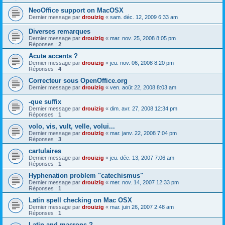
NeoOffice support on MacOSX
Dernier message par
drouizig
«
sam. déc. 12, 2009 6:33 am
Diverses remarques
Dernier message par
drouizig
«
mar. nov. 25, 2008 8:05 pm
Réponses :
2
Acute accents ?
Dernier message par
drouizig
«
jeu. nov. 06, 2008 8:20 pm
Réponses :
4
Correcteur sous OpenOffice.org
Dernier message par
drouizig
«
ven. août 22, 2008 8:03 am
-que suffix
Dernier message par
drouizig
«
dim. avr. 27, 2008 12:34 pm
Réponses :
1
volo, vis, vult, velle, volui...
Dernier message par
drouizig
«
mar. janv. 22, 2008 7:04 pm
Réponses :
3
cartulaires
Dernier message par
drouizig
«
jeu. déc. 13, 2007 7:06 am
Réponses :
1
Hyphenation problem "catechismus"
Dernier message par
drouizig
«
mer. nov. 14, 2007 12:33 pm
Réponses :
1
Latin spell checking on Mac OSX
Dernier message par
drouizig
«
mar. juin 26, 2007 2:48 am
Réponses :
1
Latin and macrons ?