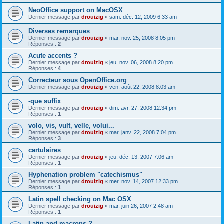
NeoOffice support on MacOSX
Dernier message par
drouizig
«
sam. déc. 12, 2009 6:33 am
Diverses remarques
Dernier message par
drouizig
«
mar. nov. 25, 2008 8:05 pm
Réponses :
2
Acute accents ?
Dernier message par
drouizig
«
jeu. nov. 06, 2008 8:20 pm
Réponses :
4
Correcteur sous OpenOffice.org
Dernier message par
drouizig
«
ven. août 22, 2008 8:03 am
-que suffix
Dernier message par
drouizig
«
dim. avr. 27, 2008 12:34 pm
Réponses :
1
volo, vis, vult, velle, volui...
Dernier message par
drouizig
«
mar. janv. 22, 2008 7:04 pm
Réponses :
3
cartulaires
Dernier message par
drouizig
«
jeu. déc. 13, 2007 7:06 am
Réponses :
1
Hyphenation problem "catechismus"
Dernier message par
drouizig
«
mer. nov. 14, 2007 12:33 pm
Réponses :
1
Latin spell checking on Mac OSX
Dernier message par
drouizig
«
mar. juin 26, 2007 2:48 am
Réponses :
1
Latin and macrons ?