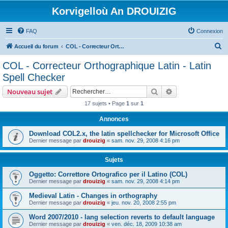
Korvigelloù An DROUIZIG
FAQ
Connexion
R
Accueil du forum
COL - Correcteur Orthographique Latin - Latin Spell Checker
e
COL - Correcteur Orthographique Latin - Latin
c
Spell Checker
h
Rechercher
Recherche avanc
Nouveau sujet
e
17 sujets • Page
1
sur
1
r
Annonces
c
h
Download COL2.x, the latin spellchecker for Microsoft Office
Dernier message par
drouizig
«
sam. nov. 29, 2008 4:16 pm
e
r
Sujets
Oggetto: Correttore Ortografico per il Latino (COL)
Dernier message par
drouizig
«
sam. nov. 29, 2008 4:14 pm
Medieval Latin - Changes in orthography
Dernier message par
drouizig
«
jeu. nov. 20, 2008 2:55 pm
Word 2007/2010 - lang selection reverts to default language
Dernier message par
drouizig
«
ven. déc. 18, 2009 10:38 am