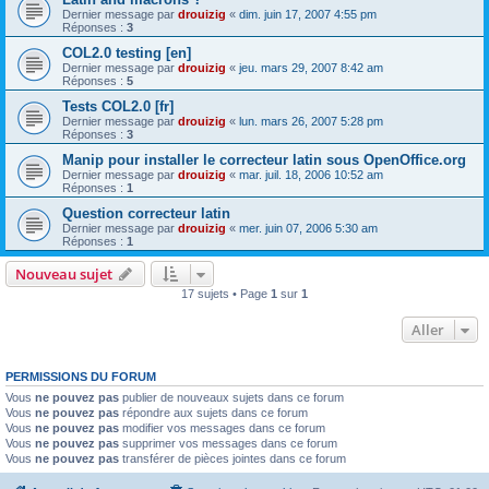
Dernier message par
drouizig
«
dim. juin 17, 2007 4:55 pm
Réponses :
3
COL2.0 testing [en]
Dernier message par
drouizig
«
jeu. mars 29, 2007 8:42 am
Réponses :
5
Tests COL2.0 [fr]
Dernier message par
drouizig
«
lun. mars 26, 2007 5:28 pm
Réponses :
3
Manip pour installer le correcteur latin sous OpenOffice.org
Dernier message par
drouizig
«
mar. juil. 18, 2006 10:52 am
Réponses :
1
Question correcteur latin
Dernier message par
drouizig
«
mer. juin 07, 2006 5:30 am
Réponses :
1
Nouveau sujet
17 sujets • Page
1
sur
1
Aller
PERMISSIONS DU FORUM
Vous
ne pouvez pas
publier de nouveaux sujets dans ce forum
Vous
ne pouvez pas
répondre aux sujets dans ce forum
Vous
ne pouvez pas
modifier vos messages dans ce forum
Vous
ne pouvez pas
supprimer vos messages dans ce forum
Vous
ne pouvez pas
transférer de pièces jointes dans ce forum