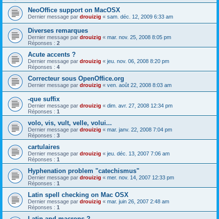
NeoOffice support on MacOSX
Dernier message par
drouizig
«
sam. déc. 12, 2009 6:33 am
Diverses remarques
Dernier message par
drouizig
«
mar. nov. 25, 2008 8:05 pm
Réponses :
2
Acute accents ?
Dernier message par
drouizig
«
jeu. nov. 06, 2008 8:20 pm
Réponses :
4
Correcteur sous OpenOffice.org
Dernier message par
drouizig
«
ven. août 22, 2008 8:03 am
-que suffix
Dernier message par
drouizig
«
dim. avr. 27, 2008 12:34 pm
Réponses :
1
volo, vis, vult, velle, volui...
Dernier message par
drouizig
«
mar. janv. 22, 2008 7:04 pm
Réponses :
3
cartulaires
Dernier message par
drouizig
«
jeu. déc. 13, 2007 7:06 am
Réponses :
1
Hyphenation problem "catechismus"
Dernier message par
drouizig
«
mer. nov. 14, 2007 12:33 pm
Réponses :
1
Latin spell checking on Mac OSX
Dernier message par
drouizig
«
mar. juin 26, 2007 2:48 am
Réponses :
1
Latin and macrons ?