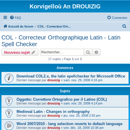
Korvigelloù An DROUIZIG
FAQ
Connexion
R
Accueil du forum
COL - Correcteur Orthographique Latin - Latin Spell Checker
e
COL - Correcteur Orthographique Latin - Latin
c
Spell Checker
h
Rechercher
Recherche avanc
Nouveau sujet
e
17 sujets • Page
1
sur
1
r
Annonces
c
h
Download COL2.x, the latin spellchecker for Microsoft Office
Dernier message par
drouizig
«
sam. nov. 29, 2008 4:16 pm
e
r
Sujets
Oggetto: Correttore Ortografico per il Latino (COL)
Dernier message par
drouizig
«
sam. nov. 29, 2008 4:14 pm
Medieval Latin - Changes in orthography
Dernier message par
drouizig
«
jeu. nov. 20, 2008 2:55 pm
Word 2007/2010 - lang selection reverts to default language
Dernier message par
drouizig
«
ven. déc. 18, 2009 10:38 am