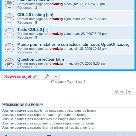
Dernier message par
drouizig
«
dim. juin 17, 2007 4:55 pm
Réponses :
3
COL2.0 testing [en]
Dernier message par
drouizig
«
jeu. mars 29, 2007 8:42 am
Réponses :
5
Tests COL2.0 [fr]
Dernier message par
drouizig
«
lun. mars 26, 2007 5:28 pm
Réponses :
3
Manip pour installer le correcteur latin sous OpenOffice.org
Dernier message par
drouizig
«
mar. juil. 18, 2006 10:52 am
Réponses :
1
Question correcteur latin
Dernier message par
drouizig
«
mer. juin 07, 2006 5:30 am
Réponses :
1
Nouveau sujet
17 sujets • Page
1
sur
1
Aller
PERMISSIONS DU FORUM
Vous
ne pouvez pas
publier de nouveaux sujets dans ce forum
Vous
ne pouvez pas
répondre aux sujets dans ce forum
Vous
ne pouvez pas
modifier vos messages dans ce forum
Vous
ne pouvez pas
supprimer vos messages dans ce forum
Vous
ne pouvez pas
transférer de pièces jointes dans ce forum