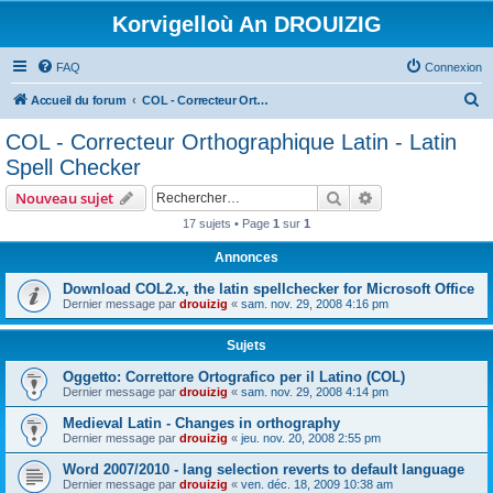
Korvigelloù An DROUIZIG
FAQ
Connexion
R
Accueil du forum
COL - Correcteur Orthographique Latin - Latin Spell Checker
e
COL - Correcteur Orthographique Latin - Latin
c
Spell Checker
h
Rechercher
Recherche avanc
Nouveau sujet
e
17 sujets • Page
1
sur
1
r
Annonces
c
h
Download COL2.x, the latin spellchecker for Microsoft Office
Dernier message par
drouizig
«
sam. nov. 29, 2008 4:16 pm
e
r
Sujets
Oggetto: Correttore Ortografico per il Latino (COL)
Dernier message par
drouizig
«
sam. nov. 29, 2008 4:14 pm
Medieval Latin - Changes in orthography
Dernier message par
drouizig
«
jeu. nov. 20, 2008 2:55 pm
Word 2007/2010 - lang selection reverts to default language
Dernier message par
drouizig
«
ven. déc. 18, 2009 10:38 am