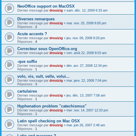
NeoOffice support on MacOSX
Dernier message par
drouizig
«
sam. déc. 12, 2009 6:33 am
Diverses remarques
Dernier message par
drouizig
«
mar. nov. 25, 2008 8:05 pm
Réponses :
2
Acute accents ?
Dernier message par
drouizig
«
jeu. nov. 06, 2008 8:20 pm
Réponses :
4
Correcteur sous OpenOffice.org
Dernier message par
drouizig
«
ven. août 22, 2008 8:03 am
-que suffix
Dernier message par
drouizig
«
dim. avr. 27, 2008 12:34 pm
Réponses :
1
volo, vis, vult, velle, volui...
Dernier message par
drouizig
«
mar. janv. 22, 2008 7:04 pm
Réponses :
3
cartulaires
Dernier message par
drouizig
«
jeu. déc. 13, 2007 7:06 am
Réponses :
1
Hyphenation problem "catechismus"
Dernier message par
drouizig
«
mer. nov. 14, 2007 12:33 pm
Réponses :
1
Latin spell checking on Mac OSX
Dernier message par
drouizig
«
mar. juin 26, 2007 2:48 am
Réponses :
1
Latin and macrons ?