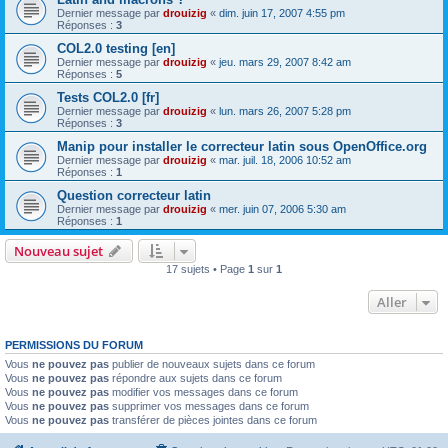
Dernier message par
drouizig
«
dim. juin 17, 2007 4:55 pm
Réponses :
3
COL2.0 testing [en]
Dernier message par
drouizig
«
jeu. mars 29, 2007 8:42 am
Réponses :
5
Tests COL2.0 [fr]
Dernier message par
drouizig
«
lun. mars 26, 2007 5:28 pm
Réponses :
3
Manip pour installer le correcteur latin sous OpenOffice.org
Dernier message par
drouizig
«
mar. juil. 18, 2006 10:52 am
Réponses :
1
Question correcteur latin
Dernier message par
drouizig
«
mer. juin 07, 2006 5:30 am
Réponses :
1
Nouveau sujet
17 sujets • Page
1
sur
1
Aller
PERMISSIONS DU FORUM
Vous
ne pouvez pas
publier de nouveaux sujets dans ce forum
Vous
ne pouvez pas
répondre aux sujets dans ce forum
Vous
ne pouvez pas
modifier vos messages dans ce forum
Vous
ne pouvez pas
supprimer vos messages dans ce forum
Vous
ne pouvez pas
transférer de pièces jointes dans ce forum