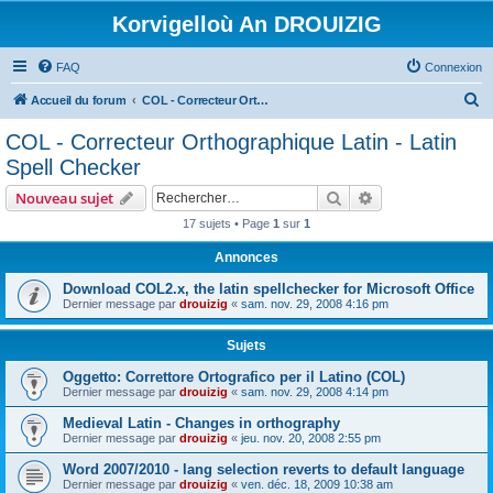
Korvigelloù An DROUIZIG
FAQ
Connexion
R
Accueil du forum
COL - Correcteur Orthographique Latin - Latin Spell Checker
e
COL - Correcteur Orthographique Latin - Latin
c
Spell Checker
h
Rechercher
Recherche avanc
Nouveau sujet
e
17 sujets • Page
1
sur
1
r
Annonces
c
h
Download COL2.x, the latin spellchecker for Microsoft Office
Dernier message par
drouizig
«
sam. nov. 29, 2008 4:16 pm
e
r
Sujets
Oggetto: Correttore Ortografico per il Latino (COL)
Dernier message par
drouizig
«
sam. nov. 29, 2008 4:14 pm
Medieval Latin - Changes in orthography
Dernier message par
drouizig
«
jeu. nov. 20, 2008 2:55 pm
Word 2007/2010 - lang selection reverts to default language
Dernier message par
drouizig
«
ven. déc. 18, 2009 10:38 am