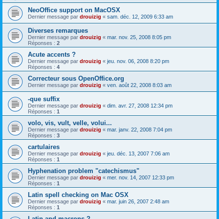
NeoOffice support on MacOSX
Dernier message par
drouizig
«
sam. déc. 12, 2009 6:33 am
Diverses remarques
Dernier message par
drouizig
«
mar. nov. 25, 2008 8:05 pm
Réponses :
2
Acute accents ?
Dernier message par
drouizig
«
jeu. nov. 06, 2008 8:20 pm
Réponses :
4
Correcteur sous OpenOffice.org
Dernier message par
drouizig
«
ven. août 22, 2008 8:03 am
-que suffix
Dernier message par
drouizig
«
dim. avr. 27, 2008 12:34 pm
Réponses :
1
volo, vis, vult, velle, volui...
Dernier message par
drouizig
«
mar. janv. 22, 2008 7:04 pm
Réponses :
3
cartulaires
Dernier message par
drouizig
«
jeu. déc. 13, 2007 7:06 am
Réponses :
1
Hyphenation problem "catechismus"
Dernier message par
drouizig
«
mer. nov. 14, 2007 12:33 pm
Réponses :
1
Latin spell checking on Mac OSX
Dernier message par
drouizig
«
mar. juin 26, 2007 2:48 am
Réponses :
1
Latin and macrons ?