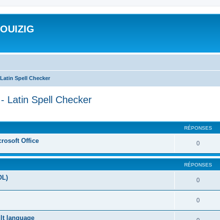
ROUIZIG
Latin Spell Checker
- Latin Spell Checker
cher
cherche avancée
RÉPONSES
rosoft Office
0
RÉPONSES
OL)
0
0
ult language