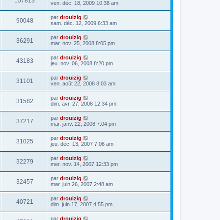
157813
ven. déc. 18, 2009 10:38 am
par
drouizig
90048
sam. déc. 12, 2009 6:33 am
par
drouizig
36291
mar. nov. 25, 2008 8:05 pm
par
drouizig
43183
jeu. nov. 06, 2008 8:20 pm
par
drouizig
31101
ven. août 22, 2008 8:03 am
par
drouizig
31582
dim. avr. 27, 2008 12:34 pm
par
drouizig
37217
mar. janv. 22, 2008 7:04 pm
par
drouizig
31025
jeu. déc. 13, 2007 7:06 am
par
drouizig
32279
mer. nov. 14, 2007 12:33 pm
par
drouizig
32457
mar. juin 26, 2007 2:48 am
par
drouizig
40721
dim. juin 17, 2007 4:55 pm
par
drouizig