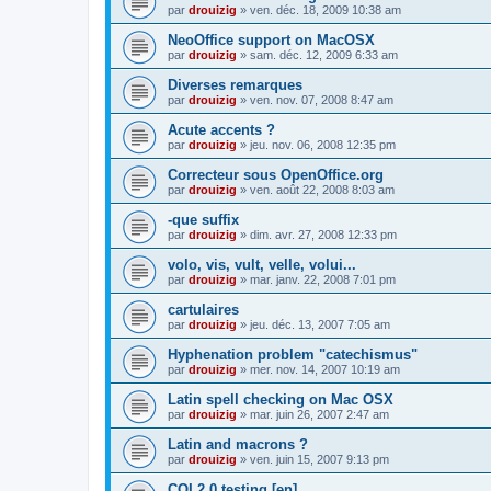
par
drouizig
»
ven. déc. 18, 2009 10:38 am
NeoOffice support on MacOSX
par
drouizig
»
sam. déc. 12, 2009 6:33 am
Diverses remarques
par
drouizig
»
ven. nov. 07, 2008 8:47 am
Acute accents ?
par
drouizig
»
jeu. nov. 06, 2008 12:35 pm
Correcteur sous OpenOffice.org
par
drouizig
»
ven. août 22, 2008 8:03 am
-que suffix
par
drouizig
»
dim. avr. 27, 2008 12:33 pm
volo, vis, vult, velle, volui...
par
drouizig
»
mar. janv. 22, 2008 7:01 pm
cartulaires
par
drouizig
»
jeu. déc. 13, 2007 7:05 am
Hyphenation problem "catechismus"
par
drouizig
»
mer. nov. 14, 2007 10:19 am
Latin spell checking on Mac OSX
par
drouizig
»
mar. juin 26, 2007 2:47 am
Latin and macrons ?
par
drouizig
»
ven. juin 15, 2007 9:13 pm
COL2.0 testing [en]