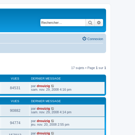
Rechercher
Recherche avancé
Connexion
17 sujets • Page
1
sur
1
VUES
DERNIER MESSAGE
par
drouizig
84531
sam. nov. 29, 2008 4:16 pm
VUES
DERNIER MESSAGE
par
drouizig
90882
sam. nov. 29, 2008 4:14 pm
par
drouizig
94774
jeu. nov. 20, 2008 2:55 pm
par
drouizig