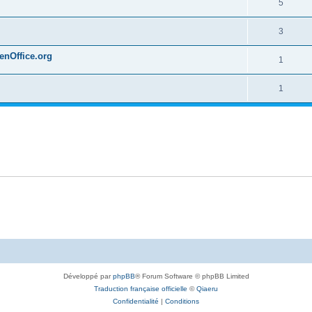
5
3
penOffice.org
1
1
Développé par
phpBB
® Forum Software © phpBB Limited
Traduction française officielle
©
Qiaeru
Confidentialité
|
Conditions