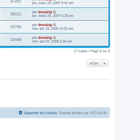
47291
jeu. mars 29, 2007 8:42 am
par
drouizig
39212
lun. mars 26, 2007 5:28 pm
par
drouizig
33799
mar. juil. 18, 2006 10:52 am
par
drouizig
32448
mer. juin 07, 2006 5:30 am
17 sujets • Page
1
sur
1
Aller
Supprimer les cookies
Fuseau horaire sur
UTC+01:00