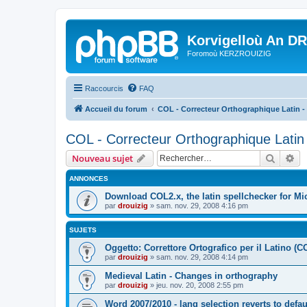
Korvigelloù An D
Foromoù KERZROUIZIG
Raccourcis
FAQ
Accueil du forum
COL - Correcteur Orthographique Latin - 
COL - Correcteur Orthographique Latin 
Recher
Re
Nouveau sujet
ANNONCES
Download COL2.x, the latin spellchecker for Mic
par
drouizig
»
sam. nov. 29, 2008 4:16 pm
SUJETS
Oggetto: Correttore Ortografico per il Latino (C
par
drouizig
»
sam. nov. 29, 2008 4:14 pm
Medieval Latin - Changes in orthography
par
drouizig
»
jeu. nov. 20, 2008 2:55 pm
Word 2007/2010 - lang selection reverts to defa