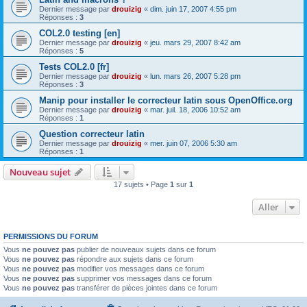
Dernier message par
drouizig
«
dim. juin 17, 2007 4:55 pm
Réponses :
3
COL2.0 testing [en]
Dernier message par
drouizig
«
jeu. mars 29, 2007 8:42 am
Réponses :
5
Tests COL2.0 [fr]
Dernier message par
drouizig
«
lun. mars 26, 2007 5:28 pm
Réponses :
3
Manip pour installer le correcteur latin sous OpenOffice.org
Dernier message par
drouizig
«
mar. juil. 18, 2006 10:52 am
Réponses :
1
Question correcteur latin
Dernier message par
drouizig
«
mer. juin 07, 2006 5:30 am
Réponses :
1
Nouveau sujet
17 sujets • Page
1
sur
1
Aller
PERMISSIONS DU FORUM
Vous
ne pouvez pas
publier de nouveaux sujets dans ce forum
Vous
ne pouvez pas
répondre aux sujets dans ce forum
Vous
ne pouvez pas
modifier vos messages dans ce forum
Vous
ne pouvez pas
supprimer vos messages dans ce forum
Vous
ne pouvez pas
transférer de pièces jointes dans ce forum