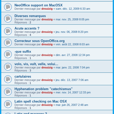
NeoOffice support on MacOSX
Dernier message par
drouizig
«
sam. déc. 12, 2009 6:33 am
Diverses remarques
Dernier message par
drouizig
«
mar. nov. 25, 2008 8:05 pm
Réponses :
2
Acute accents ?
Dernier message par
drouizig
«
jeu. nov. 06, 2008 8:20 pm
Réponses :
4
Correcteur sous OpenOffice.org
Dernier message par
drouizig
«
ven. août 22, 2008 8:03 am
-que suffix
Dernier message par
drouizig
«
dim. avr. 27, 2008 12:34 pm
Réponses :
1
volo, vis, vult, velle, volui...
Dernier message par
drouizig
«
mar. janv. 22, 2008 7:04 pm
Réponses :
3
cartulaires
Dernier message par
drouizig
«
jeu. déc. 13, 2007 7:06 am
Réponses :
1
Hyphenation problem "catechismus"
Dernier message par
drouizig
«
mer. nov. 14, 2007 12:33 pm
Réponses :
1
Latin spell checking on Mac OSX
Dernier message par
drouizig
«
mar. juin 26, 2007 2:48 am
Réponses :
1
Latin and macrons ?