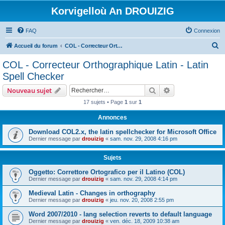
Korvigelloù An DROUIZIG
FAQ
Connexion
R
Accueil du forum
COL - Correcteur Orthographique Latin - Latin Spell Checker
e
COL - Correcteur Orthographique Latin - Latin
c
Spell Checker
h
Rechercher
Recherche avanc
Nouveau sujet
e
17 sujets • Page
1
sur
1
r
Annonces
c
h
Download COL2.x, the latin spellchecker for Microsoft Office
Dernier message par
drouizig
«
sam. nov. 29, 2008 4:16 pm
e
r
Sujets
Oggetto: Correttore Ortografico per il Latino (COL)
Dernier message par
drouizig
«
sam. nov. 29, 2008 4:14 pm
Medieval Latin - Changes in orthography
Dernier message par
drouizig
«
jeu. nov. 20, 2008 2:55 pm
Word 2007/2010 - lang selection reverts to default language
Dernier message par
drouizig
«
ven. déc. 18, 2009 10:38 am