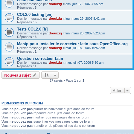
Dernier message par
drouizig
«
dim. juin 17, 2007 4:55 pm
Réponses :
3
COL2.0 testing [en]
Dernier message par
drouizig
«
jeu. mars 29, 2007 8:42 am
Réponses :
5
Tests COL2.0 [fr]
Dernier message par
drouizig
«
lun. mars 26, 2007 5:28 pm
Réponses :
3
Manip pour installer le correcteur latin sous OpenOffice.org
Dernier message par
drouizig
«
mar. juil. 18, 2006 10:52 am
Réponses :
1
Question correcteur latin
Dernier message par
drouizig
«
mer. juin 07, 2006 5:30 am
Réponses :
1
Nouveau sujet
17 sujets • Page
1
sur
1
Aller
PERMISSIONS DU FORUM
Vous
ne pouvez pas
publier de nouveaux sujets dans ce forum
Vous
ne pouvez pas
répondre aux sujets dans ce forum
Vous
ne pouvez pas
modifier vos messages dans ce forum
Vous
ne pouvez pas
supprimer vos messages dans ce forum
Vous
ne pouvez pas
transférer de pièces jointes dans ce forum