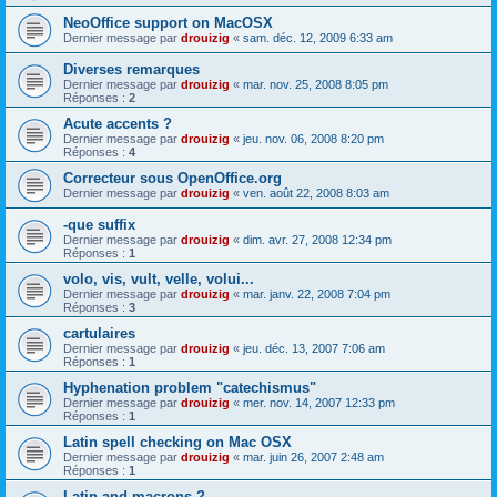
NeoOffice support on MacOSX
Dernier message par
drouizig
«
sam. déc. 12, 2009 6:33 am
Diverses remarques
Dernier message par
drouizig
«
mar. nov. 25, 2008 8:05 pm
Réponses :
2
Acute accents ?
Dernier message par
drouizig
«
jeu. nov. 06, 2008 8:20 pm
Réponses :
4
Correcteur sous OpenOffice.org
Dernier message par
drouizig
«
ven. août 22, 2008 8:03 am
-que suffix
Dernier message par
drouizig
«
dim. avr. 27, 2008 12:34 pm
Réponses :
1
volo, vis, vult, velle, volui...
Dernier message par
drouizig
«
mar. janv. 22, 2008 7:04 pm
Réponses :
3
cartulaires
Dernier message par
drouizig
«
jeu. déc. 13, 2007 7:06 am
Réponses :
1
Hyphenation problem "catechismus"
Dernier message par
drouizig
«
mer. nov. 14, 2007 12:33 pm
Réponses :
1
Latin spell checking on Mac OSX
Dernier message par
drouizig
«
mar. juin 26, 2007 2:48 am
Réponses :
1
Latin and macrons ?