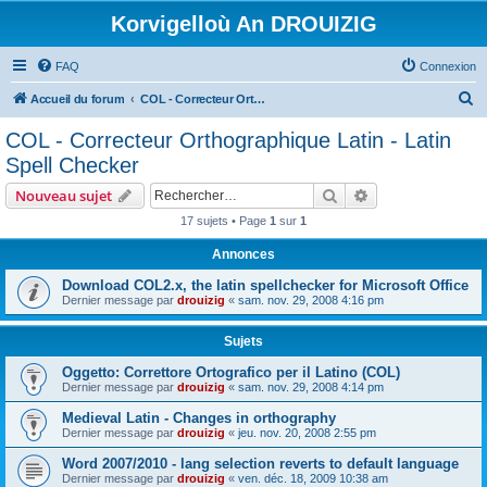
Korvigelloù An DROUIZIG
FAQ
Connexion
R
Accueil du forum
COL - Correcteur Orthographique Latin - Latin Spell Checker
e
COL - Correcteur Orthographique Latin - Latin
c
Spell Checker
h
Rechercher
Recherche avanc
Nouveau sujet
e
17 sujets • Page
1
sur
1
r
Annonces
c
h
Download COL2.x, the latin spellchecker for Microsoft Office
Dernier message par
drouizig
«
sam. nov. 29, 2008 4:16 pm
e
r
Sujets
Oggetto: Correttore Ortografico per il Latino (COL)
Dernier message par
drouizig
«
sam. nov. 29, 2008 4:14 pm
Medieval Latin - Changes in orthography
Dernier message par
drouizig
«
jeu. nov. 20, 2008 2:55 pm
Word 2007/2010 - lang selection reverts to default language
Dernier message par
drouizig
«
ven. déc. 18, 2009 10:38 am