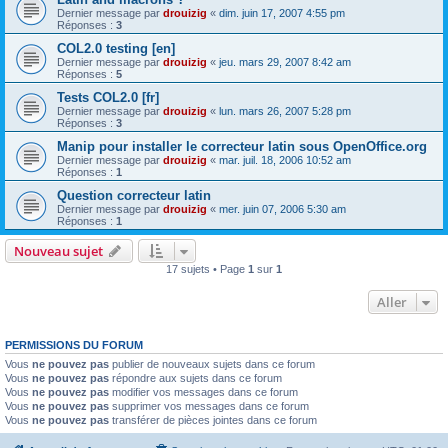
Dernier message par
drouizig
«
dim. juin 17, 2007 4:55 pm
Réponses :
3
COL2.0 testing [en]
Dernier message par
drouizig
«
jeu. mars 29, 2007 8:42 am
Réponses :
5
Tests COL2.0 [fr]
Dernier message par
drouizig
«
lun. mars 26, 2007 5:28 pm
Réponses :
3
Manip pour installer le correcteur latin sous OpenOffice.org
Dernier message par
drouizig
«
mar. juil. 18, 2006 10:52 am
Réponses :
1
Question correcteur latin
Dernier message par
drouizig
«
mer. juin 07, 2006 5:30 am
Réponses :
1
Nouveau sujet
17 sujets • Page
1
sur
1
Aller
PERMISSIONS DU FORUM
Vous
ne pouvez pas
publier de nouveaux sujets dans ce forum
Vous
ne pouvez pas
répondre aux sujets dans ce forum
Vous
ne pouvez pas
modifier vos messages dans ce forum
Vous
ne pouvez pas
supprimer vos messages dans ce forum
Vous
ne pouvez pas
transférer de pièces jointes dans ce forum