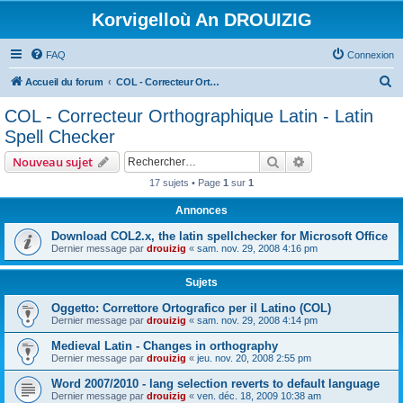
Korvigelloù An DROUIZIG
FAQ
Connexion
R
Accueil du forum
COL - Correcteur Orthographique Latin - Latin Spell Checker
e
COL - Correcteur Orthographique Latin - Latin
c
Spell Checker
h
Rechercher
Recherche avanc
Nouveau sujet
e
17 sujets • Page
1
sur
1
r
Annonces
c
h
Download COL2.x, the latin spellchecker for Microsoft Office
Dernier message par
drouizig
«
sam. nov. 29, 2008 4:16 pm
e
r
Sujets
Oggetto: Correttore Ortografico per il Latino (COL)
Dernier message par
drouizig
«
sam. nov. 29, 2008 4:14 pm
Medieval Latin - Changes in orthography
Dernier message par
drouizig
«
jeu. nov. 20, 2008 2:55 pm
Word 2007/2010 - lang selection reverts to default language
Dernier message par
drouizig
«
ven. déc. 18, 2009 10:38 am