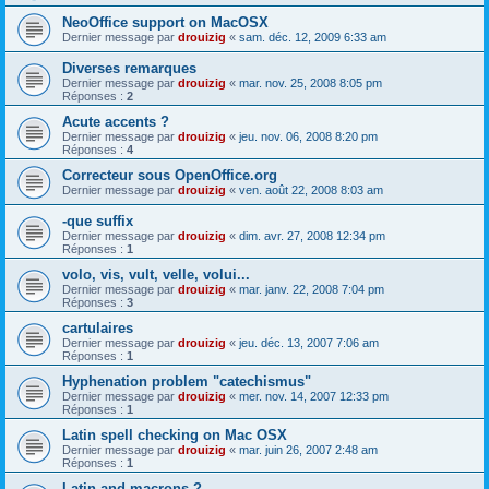
NeoOffice support on MacOSX
Dernier message par
drouizig
«
sam. déc. 12, 2009 6:33 am
Diverses remarques
Dernier message par
drouizig
«
mar. nov. 25, 2008 8:05 pm
Réponses :
2
Acute accents ?
Dernier message par
drouizig
«
jeu. nov. 06, 2008 8:20 pm
Réponses :
4
Correcteur sous OpenOffice.org
Dernier message par
drouizig
«
ven. août 22, 2008 8:03 am
-que suffix
Dernier message par
drouizig
«
dim. avr. 27, 2008 12:34 pm
Réponses :
1
volo, vis, vult, velle, volui...
Dernier message par
drouizig
«
mar. janv. 22, 2008 7:04 pm
Réponses :
3
cartulaires
Dernier message par
drouizig
«
jeu. déc. 13, 2007 7:06 am
Réponses :
1
Hyphenation problem "catechismus"
Dernier message par
drouizig
«
mer. nov. 14, 2007 12:33 pm
Réponses :
1
Latin spell checking on Mac OSX
Dernier message par
drouizig
«
mar. juin 26, 2007 2:48 am
Réponses :
1
Latin and macrons ?