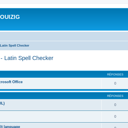
ROUIZIG
Latin Spell Checker
- Latin Spell Checker
cher
cherche avancée
RÉPONSES
rosoft Office
0
RÉPONSES
OL)
0
0
ult language