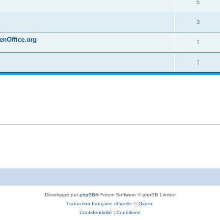
5
3
penOffice.org
1
1
Développé par
phpBB
® Forum Software © phpBB Limited
Traduction française officielle
©
Qiaeru
Confidentialité
|
Conditions