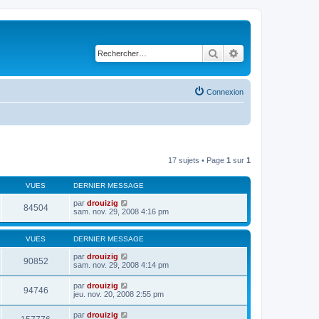
Rechercher
Recherche avancé
Connexion
17 sujets • Page
1
sur
1
VUES
DERNIER MESSAGE
par
drouizig
84504
sam. nov. 29, 2008 4:16 pm
VUES
DERNIER MESSAGE
par
drouizig
90852
sam. nov. 29, 2008 4:14 pm
par
drouizig
94746
jeu. nov. 20, 2008 2:55 pm
par
drouizig