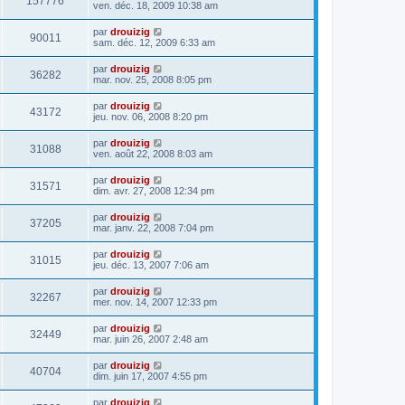
157776
ven. déc. 18, 2009 10:38 am
par
drouizig
90011
sam. déc. 12, 2009 6:33 am
par
drouizig
36282
mar. nov. 25, 2008 8:05 pm
par
drouizig
43172
jeu. nov. 06, 2008 8:20 pm
par
drouizig
31088
ven. août 22, 2008 8:03 am
par
drouizig
31571
dim. avr. 27, 2008 12:34 pm
par
drouizig
37205
mar. janv. 22, 2008 7:04 pm
par
drouizig
31015
jeu. déc. 13, 2007 7:06 am
par
drouizig
32267
mer. nov. 14, 2007 12:33 pm
par
drouizig
32449
mar. juin 26, 2007 2:48 am
par
drouizig
40704
dim. juin 17, 2007 4:55 pm
par
drouizig