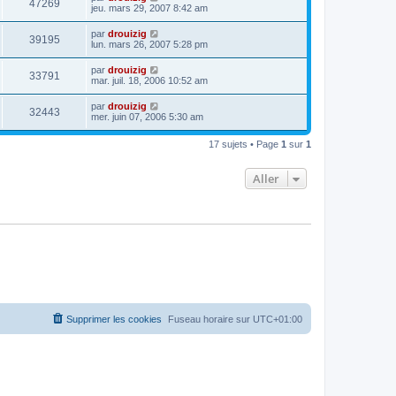
47269
jeu. mars 29, 2007 8:42 am
par
drouizig
39195
lun. mars 26, 2007 5:28 pm
par
drouizig
33791
mar. juil. 18, 2006 10:52 am
par
drouizig
32443
mer. juin 07, 2006 5:30 am
17 sujets • Page
1
sur
1
Aller
Supprimer les cookies
Fuseau horaire sur
UTC+01:00