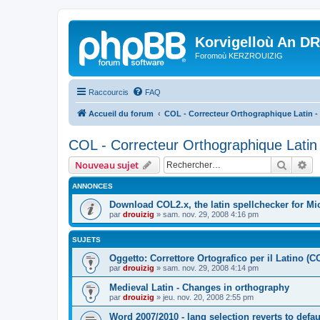
Korvigelloù An D
Foromoù KERZROUIZIG
Raccourcis
FAQ
Accueil du forum
COL - Correcteur Orthographique Latin - 
COL - Correcteur Orthographique Latin 
Recher
Re
Nouveau sujet
ANNONCES
Download COL2.x, the latin spellchecker for Mic
par
drouizig
»
sam. nov. 29, 2008 4:16 pm
SUJETS
Oggetto: Correttore Ortografico per il Latino (C
par
drouizig
»
sam. nov. 29, 2008 4:14 pm
Medieval Latin - Changes in orthography
par
drouizig
»
jeu. nov. 20, 2008 2:55 pm
Word 2007/2010 - lang selection reverts to defa