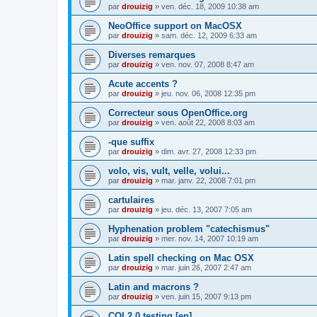
par
drouizig
»
ven. déc. 18, 2009 10:38 am
NeoOffice support on MacOSX
par
drouizig
»
sam. déc. 12, 2009 6:33 am
Diverses remarques
par
drouizig
»
ven. nov. 07, 2008 8:47 am
Acute accents ?
par
drouizig
»
jeu. nov. 06, 2008 12:35 pm
Correcteur sous OpenOffice.org
par
drouizig
»
ven. août 22, 2008 8:03 am
-que suffix
par
drouizig
»
dim. avr. 27, 2008 12:33 pm
volo, vis, vult, velle, volui...
par
drouizig
»
mar. janv. 22, 2008 7:01 pm
cartulaires
par
drouizig
»
jeu. déc. 13, 2007 7:05 am
Hyphenation problem "catechismus"
par
drouizig
»
mer. nov. 14, 2007 10:19 am
Latin spell checking on Mac OSX
par
drouizig
»
mar. juin 26, 2007 2:47 am
Latin and macrons ?
par
drouizig
»
ven. juin 15, 2007 9:13 pm
COL2.0 testing [en]