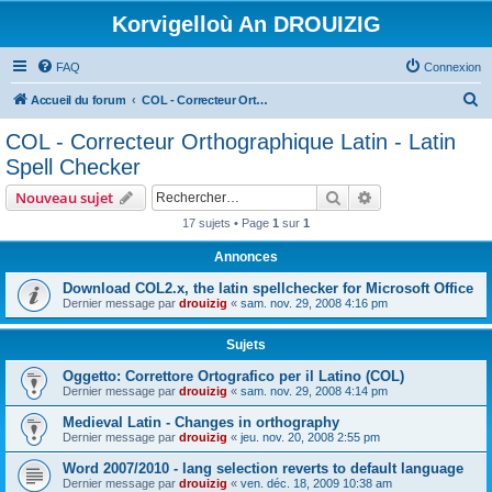
Korvigelloù An DROUIZIG
FAQ
Connexion
R
Accueil du forum
COL - Correcteur Orthographique Latin - Latin Spell Checker
e
COL - Correcteur Orthographique Latin - Latin
c
Spell Checker
h
Rechercher
Recherche avanc
Nouveau sujet
e
17 sujets • Page
1
sur
1
r
Annonces
c
h
Download COL2.x, the latin spellchecker for Microsoft Office
Dernier message par
drouizig
«
sam. nov. 29, 2008 4:16 pm
e
r
Sujets
Oggetto: Correttore Ortografico per il Latino (COL)
Dernier message par
drouizig
«
sam. nov. 29, 2008 4:14 pm
Medieval Latin - Changes in orthography
Dernier message par
drouizig
«
jeu. nov. 20, 2008 2:55 pm
Word 2007/2010 - lang selection reverts to default language
Dernier message par
drouizig
«
ven. déc. 18, 2009 10:38 am