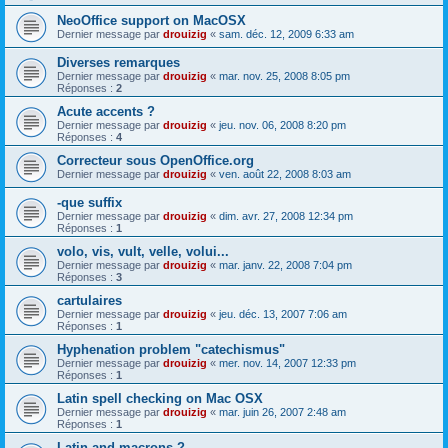
NeoOffice support on MacOSX
Dernier message par
drouizig
«
sam. déc. 12, 2009 6:33 am
Diverses remarques
Dernier message par
drouizig
«
mar. nov. 25, 2008 8:05 pm
Réponses :
2
Acute accents ?
Dernier message par
drouizig
«
jeu. nov. 06, 2008 8:20 pm
Réponses :
4
Correcteur sous OpenOffice.org
Dernier message par
drouizig
«
ven. août 22, 2008 8:03 am
-que suffix
Dernier message par
drouizig
«
dim. avr. 27, 2008 12:34 pm
Réponses :
1
volo, vis, vult, velle, volui...
Dernier message par
drouizig
«
mar. janv. 22, 2008 7:04 pm
Réponses :
3
cartulaires
Dernier message par
drouizig
«
jeu. déc. 13, 2007 7:06 am
Réponses :
1
Hyphenation problem "catechismus"
Dernier message par
drouizig
«
mer. nov. 14, 2007 12:33 pm
Réponses :
1
Latin spell checking on Mac OSX
Dernier message par
drouizig
«
mar. juin 26, 2007 2:48 am
Réponses :
1
Latin and macrons ?