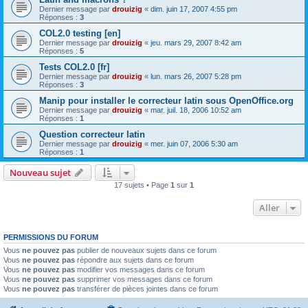
Dernier message par
drouizig
«
dim. juin 17, 2007 4:55 pm
Réponses :
3
COL2.0 testing [en]
Dernier message par
drouizig
«
jeu. mars 29, 2007 8:42 am
Réponses :
5
Tests COL2.0 [fr]
Dernier message par
drouizig
«
lun. mars 26, 2007 5:28 pm
Réponses :
3
Manip pour installer le correcteur latin sous OpenOffice.org
Dernier message par
drouizig
«
mar. juil. 18, 2006 10:52 am
Réponses :
1
Question correcteur latin
Dernier message par
drouizig
«
mer. juin 07, 2006 5:30 am
Réponses :
1
Nouveau sujet
17 sujets • Page
1
sur
1
Aller
PERMISSIONS DU FORUM
Vous
ne pouvez pas
publier de nouveaux sujets dans ce forum
Vous
ne pouvez pas
répondre aux sujets dans ce forum
Vous
ne pouvez pas
modifier vos messages dans ce forum
Vous
ne pouvez pas
supprimer vos messages dans ce forum
Vous
ne pouvez pas
transférer de pièces jointes dans ce forum