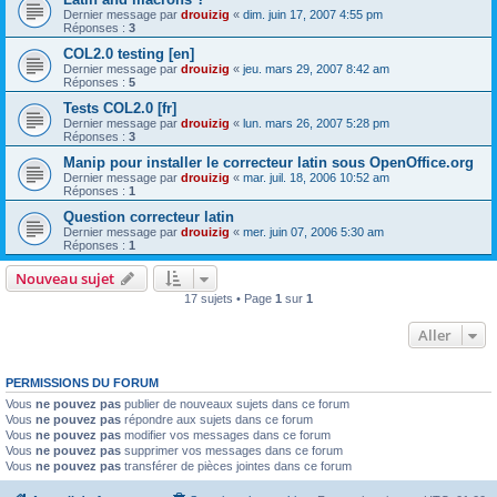
Dernier message par
drouizig
«
dim. juin 17, 2007 4:55 pm
Réponses :
3
COL2.0 testing [en]
Dernier message par
drouizig
«
jeu. mars 29, 2007 8:42 am
Réponses :
5
Tests COL2.0 [fr]
Dernier message par
drouizig
«
lun. mars 26, 2007 5:28 pm
Réponses :
3
Manip pour installer le correcteur latin sous OpenOffice.org
Dernier message par
drouizig
«
mar. juil. 18, 2006 10:52 am
Réponses :
1
Question correcteur latin
Dernier message par
drouizig
«
mer. juin 07, 2006 5:30 am
Réponses :
1
Nouveau sujet
17 sujets • Page
1
sur
1
Aller
PERMISSIONS DU FORUM
Vous
ne pouvez pas
publier de nouveaux sujets dans ce forum
Vous
ne pouvez pas
répondre aux sujets dans ce forum
Vous
ne pouvez pas
modifier vos messages dans ce forum
Vous
ne pouvez pas
supprimer vos messages dans ce forum
Vous
ne pouvez pas
transférer de pièces jointes dans ce forum