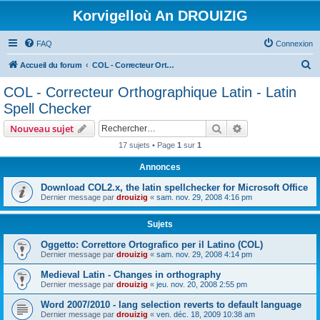
Korvigelloù An DROUIZIG
FAQ
Connexion
R
Accueil du forum
COL - Correcteur Orthographique Latin - Latin Spell Checker
e
COL - Correcteur Orthographique Latin - Latin
c
Spell Checker
h
Rechercher
Recherche avanc
Nouveau sujet
e
17 sujets • Page
1
sur
1
r
Annonces
c
h
Download COL2.x, the latin spellchecker for Microsoft Office
Dernier message par
drouizig
«
sam. nov. 29, 2008 4:16 pm
e
r
Sujets
Oggetto: Correttore Ortografico per il Latino (COL)
Dernier message par
drouizig
«
sam. nov. 29, 2008 4:14 pm
Medieval Latin - Changes in orthography
Dernier message par
drouizig
«
jeu. nov. 20, 2008 2:55 pm
Word 2007/2010 - lang selection reverts to default language
Dernier message par
drouizig
«
ven. déc. 18, 2009 10:38 am