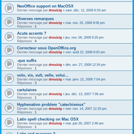
NeoOffice support on MacOSX
Dernier message par
drouizig
«
sam. déc. 12, 2009 6:33 am
Diverses remarques
Dernier message par
drouizig
«
mar. nov. 25, 2008 8:05 pm
Réponses :
2
Acute accents ?
Dernier message par
drouizig
«
jeu. nov. 06, 2008 8:20 pm
Réponses :
4
Correcteur sous OpenOffice.org
Dernier message par
drouizig
«
ven. août 22, 2008 8:03 am
-que suffix
Dernier message par
drouizig
«
dim. avr. 27, 2008 12:34 pm
Réponses :
1
volo, vis, vult, velle, volui...
Dernier message par
drouizig
«
mar. janv. 22, 2008 7:04 pm
Réponses :
3
cartulaires
Dernier message par
drouizig
«
jeu. déc. 13, 2007 7:06 am
Réponses :
1
Hyphenation problem "catechismus"
Dernier message par
drouizig
«
mer. nov. 14, 2007 12:33 pm
Réponses :
1
Latin spell checking on Mac OSX
Dernier message par
drouizig
«
mar. juin 26, 2007 2:48 am
Réponses :
1
Latin and macrons ?