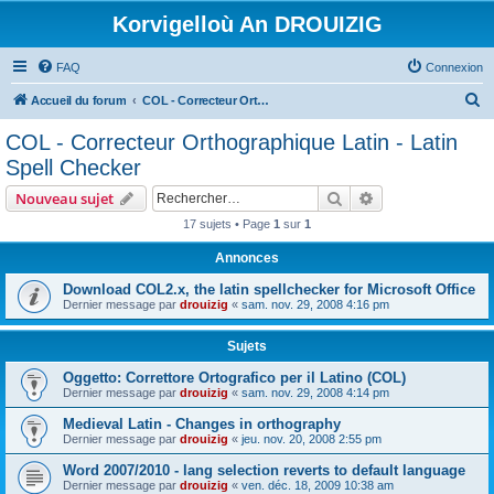
Korvigelloù An DROUIZIG
FAQ
Connexion
R
Accueil du forum
COL - Correcteur Orthographique Latin - Latin Spell Checker
e
COL - Correcteur Orthographique Latin - Latin
c
Spell Checker
h
Rechercher
Recherche avanc
Nouveau sujet
e
17 sujets • Page
1
sur
1
r
Annonces
c
h
Download COL2.x, the latin spellchecker for Microsoft Office
Dernier message par
drouizig
«
sam. nov. 29, 2008 4:16 pm
e
r
Sujets
Oggetto: Correttore Ortografico per il Latino (COL)
Dernier message par
drouizig
«
sam. nov. 29, 2008 4:14 pm
Medieval Latin - Changes in orthography
Dernier message par
drouizig
«
jeu. nov. 20, 2008 2:55 pm
Word 2007/2010 - lang selection reverts to default language
Dernier message par
drouizig
«
ven. déc. 18, 2009 10:38 am