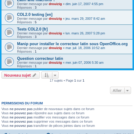
Dernier message par
drouizig
«
dim. juin 17, 2007 4:55 pm
Réponses :
3
COL2.0 testing [en]
Dernier message par
drouizig
«
jeu. mars 29, 2007 8:42 am
Réponses :
5
Tests COL2.0 [fr]
Dernier message par
drouizig
«
lun. mars 26, 2007 5:28 pm
Réponses :
3
Manip pour installer le correcteur latin sous OpenOffice.org
Dernier message par
drouizig
«
mar. juil. 18, 2006 10:52 am
Réponses :
1
Question correcteur latin
Dernier message par
drouizig
«
mer. juin 07, 2006 5:30 am
Réponses :
1
Nouveau sujet
17 sujets • Page
1
sur
1
Aller
PERMISSIONS DU FORUM
Vous
ne pouvez pas
publier de nouveaux sujets dans ce forum
Vous
ne pouvez pas
répondre aux sujets dans ce forum
Vous
ne pouvez pas
modifier vos messages dans ce forum
Vous
ne pouvez pas
supprimer vos messages dans ce forum
Vous
ne pouvez pas
transférer de pièces jointes dans ce forum