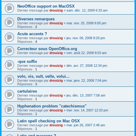
NeoOffice support on MacOSX
Dernier message par
drouizig
«
sam. déc. 12, 2009 6:33 am
Diverses remarques
Dernier message par
drouizig
«
mar. nov. 25, 2008 8:05 pm
Réponses :
2
Acute accents ?
Dernier message par
drouizig
«
jeu. nov. 06, 2008 8:20 pm
Réponses :
4
Correcteur sous OpenOffice.org
Dernier message par
drouizig
«
ven. août 22, 2008 8:03 am
-que suffix
Dernier message par
drouizig
«
dim. avr. 27, 2008 12:34 pm
Réponses :
1
volo, vis, vult, velle, volui...
Dernier message par
drouizig
«
mar. janv. 22, 2008 7:04 pm
Réponses :
3
cartulaires
Dernier message par
drouizig
«
jeu. déc. 13, 2007 7:06 am
Réponses :
1
Hyphenation problem "catechismus"
Dernier message par
drouizig
«
mer. nov. 14, 2007 12:33 pm
Réponses :
1
Latin spell checking on Mac OSX
Dernier message par
drouizig
«
mar. juin 26, 2007 2:48 am
Réponses :
1
Latin and macrons ?