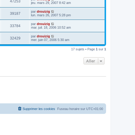
47253
jeu. mars 29, 2007 8:42 am
par
drouizig
39187
lun. mars 26, 2007 5:28 pm
par
drouizig
33784
mar. juil. 18, 2006 10:52 am
par
drouizig
32429
mer. juin 07, 2006 5:30 am
17 sujets • Page
1
sur
1
Aller
Supprimer les cookies
Fuseau horaire sur
UTC+01:00