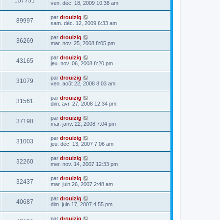
157751
ven. déc. 18, 2009 10:38 am
par
drouizig
89997
sam. déc. 12, 2009 6:33 am
par
drouizig
36269
mar. nov. 25, 2008 8:05 pm
par
drouizig
43165
jeu. nov. 06, 2008 8:20 pm
par
drouizig
31079
ven. août 22, 2008 8:03 am
par
drouizig
31561
dim. avr. 27, 2008 12:34 pm
par
drouizig
37190
mar. janv. 22, 2008 7:04 pm
par
drouizig
31003
jeu. déc. 13, 2007 7:06 am
par
drouizig
32260
mer. nov. 14, 2007 12:33 pm
par
drouizig
32437
mar. juin 26, 2007 2:48 am
par
drouizig
40687
dim. juin 17, 2007 4:55 pm
par
drouizig