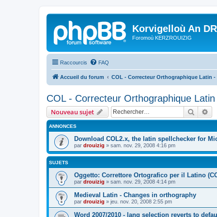
Korvigelloù An D
Foromoù KERZROUIZIG
Raccourcis
FAQ
Accueil du forum
COL - Correcteur Orthographique Latin - 
COL - Correcteur Orthographique Latin 
Recher
Re
Nouveau sujet
ANNONCES
Download COL2.x, the latin spellchecker for Mic
par
drouizig
»
sam. nov. 29, 2008 4:16 pm
SUJETS
Oggetto: Correttore Ortografico per il Latino (C
par
drouizig
»
sam. nov. 29, 2008 4:14 pm
Medieval Latin - Changes in orthography
par
drouizig
»
jeu. nov. 20, 2008 2:55 pm
Word 2007/2010 - lang selection reverts to defa