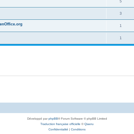
5
3
penOffice.org
1
1
Développé par
phpBB
® Forum Software © phpBB Limited
Traduction française officielle
©
Qiaeru
Confidentialité
|
Conditions