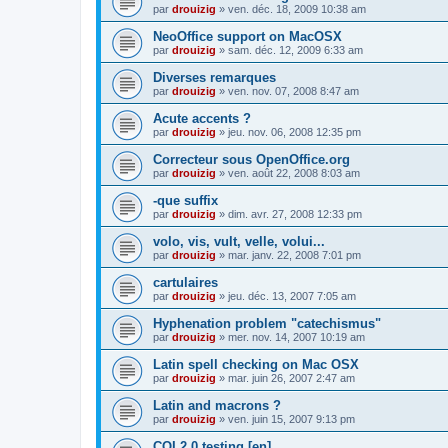
par
drouizig
»
ven. déc. 18, 2009 10:38 am
NeoOffice support on MacOSX
par
drouizig
»
sam. déc. 12, 2009 6:33 am
Diverses remarques
par
drouizig
»
ven. nov. 07, 2008 8:47 am
Acute accents ?
par
drouizig
»
jeu. nov. 06, 2008 12:35 pm
Correcteur sous OpenOffice.org
par
drouizig
»
ven. août 22, 2008 8:03 am
-que suffix
par
drouizig
»
dim. avr. 27, 2008 12:33 pm
volo, vis, vult, velle, volui...
par
drouizig
»
mar. janv. 22, 2008 7:01 pm
cartulaires
par
drouizig
»
jeu. déc. 13, 2007 7:05 am
Hyphenation problem "catechismus"
par
drouizig
»
mer. nov. 14, 2007 10:19 am
Latin spell checking on Mac OSX
par
drouizig
»
mar. juin 26, 2007 2:47 am
Latin and macrons ?
par
drouizig
»
ven. juin 15, 2007 9:13 pm
COL2.0 testing [en]