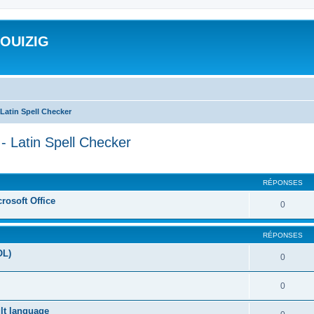
ROUIZIG
Latin Spell Checker
- Latin Spell Checker
cher
cherche avancée
RÉPONSES
rosoft Office
0
RÉPONSES
OL)
0
0
ult language