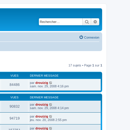
Rechercher
Recherche avancé
Connexion
17 sujets • Page
1
sur
1
VUES
DERNIER MESSAGE
par
drouizig
84486
sam. nov. 29, 2008 4:16 pm
VUES
DERNIER MESSAGE
par
drouizig
90832
sam. nov. 29, 2008 4:14 pm
par
drouizig
94719
jeu. nov. 20, 2008 2:55 pm
par
drouizig