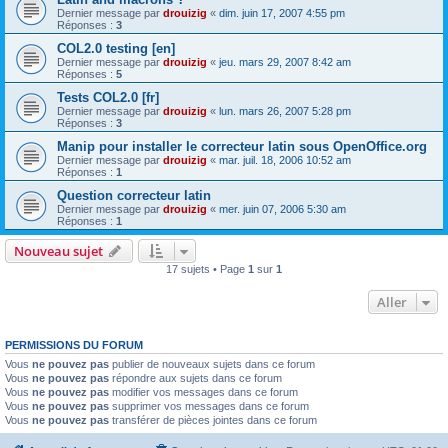
Dernier message par
drouizig
«
dim. juin 17, 2007 4:55 pm
Réponses :
3
COL2.0 testing [en]
Dernier message par
drouizig
«
jeu. mars 29, 2007 8:42 am
Réponses :
5
Tests COL2.0 [fr]
Dernier message par
drouizig
«
lun. mars 26, 2007 5:28 pm
Réponses :
3
Manip pour installer le correcteur latin sous OpenOffice.org
Dernier message par
drouizig
«
mar. juil. 18, 2006 10:52 am
Réponses :
1
Question correcteur latin
Dernier message par
drouizig
«
mer. juin 07, 2006 5:30 am
Réponses :
1
Nouveau sujet
17 sujets • Page
1
sur
1
Aller
PERMISSIONS DU FORUM
Vous
ne pouvez pas
publier de nouveaux sujets dans ce forum
Vous
ne pouvez pas
répondre aux sujets dans ce forum
Vous
ne pouvez pas
modifier vos messages dans ce forum
Vous
ne pouvez pas
supprimer vos messages dans ce forum
Vous
ne pouvez pas
transférer de pièces jointes dans ce forum