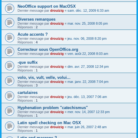
NeoOffice support on MacOSX
Dernier message par
drouizig
«
sam. déc. 12, 2009 6:33 am
Diverses remarques
Dernier message par
drouizig
«
mar. nov. 25, 2008 8:05 pm
Réponses :
2
Acute accents ?
Dernier message par
drouizig
«
jeu. nov. 06, 2008 8:20 pm
Réponses :
4
Correcteur sous OpenOffice.org
Dernier message par
drouizig
«
ven. août 22, 2008 8:03 am
-que suffix
Dernier message par
drouizig
«
dim. avr. 27, 2008 12:34 pm
Réponses :
1
volo, vis, vult, velle, volui...
Dernier message par
drouizig
«
mar. janv. 22, 2008 7:04 pm
Réponses :
3
cartulaires
Dernier message par
drouizig
«
jeu. déc. 13, 2007 7:06 am
Réponses :
1
Hyphenation problem "catechismus"
Dernier message par
drouizig
«
mer. nov. 14, 2007 12:33 pm
Réponses :
1
Latin spell checking on Mac OSX
Dernier message par
drouizig
«
mar. juin 26, 2007 2:48 am
Réponses :
1
Latin and macrons ?