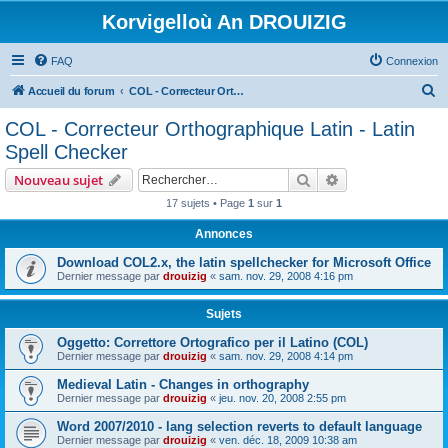
Korvigelloù An DROUIZIG
FAQ
Connexion
R
Accueil du forum
COL - Correcteur Orthographique Latin - Latin Spell Checker
e
COL - Correcteur Orthographique Latin - Latin
c
Spell Checker
h
Rechercher
Recherche avanc
Nouveau sujet
e
17 sujets • Page
1
sur
1
r
Annonces
c
h
Download COL2.x, the latin spellchecker for Microsoft Office
Dernier message par
drouizig
«
sam. nov. 29, 2008 4:16 pm
e
r
Sujets
Oggetto: Correttore Ortografico per il Latino (COL)
Dernier message par
drouizig
«
sam. nov. 29, 2008 4:14 pm
Medieval Latin - Changes in orthography
Dernier message par
drouizig
«
jeu. nov. 20, 2008 2:55 pm
Word 2007/2010 - lang selection reverts to default language
Dernier message par
drouizig
«
ven. déc. 18, 2009 10:38 am