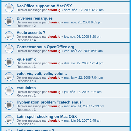
NeoOffice support on MacOSX
Dernier message par
drouizig
«
sam. déc. 12, 2009 6:33 am
Diverses remarques
Dernier message par
drouizig
«
mar. nov. 25, 2008 8:05 pm
Réponses :
2
Acute accents ?
Dernier message par
drouizig
«
jeu. nov. 06, 2008 8:20 pm
Réponses :
4
Correcteur sous OpenOffice.org
Dernier message par
drouizig
«
ven. août 22, 2008 8:03 am
-que suffix
Dernier message par
drouizig
«
dim. avr. 27, 2008 12:34 pm
Réponses :
1
volo, vis, vult, velle, volui...
Dernier message par
drouizig
«
mar. janv. 22, 2008 7:04 pm
Réponses :
3
cartulaires
Dernier message par
drouizig
«
jeu. déc. 13, 2007 7:06 am
Réponses :
1
Hyphenation problem "catechismus"
Dernier message par
drouizig
«
mer. nov. 14, 2007 12:33 pm
Réponses :
1
Latin spell checking on Mac OSX
Dernier message par
drouizig
«
mar. juin 26, 2007 2:48 am
Réponses :
1
Latin and macrons ?