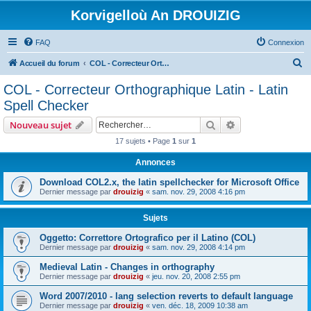
Korvigelloù An DROUIZIG
FAQ
Connexion
R
Accueil du forum
COL - Correcteur Orthographique Latin - Latin Spell Checker
e
COL - Correcteur Orthographique Latin - Latin
c
Spell Checker
h
Rechercher
Recherche avanc
Nouveau sujet
e
17 sujets • Page
1
sur
1
r
Annonces
c
h
Download COL2.x, the latin spellchecker for Microsoft Office
Dernier message par
drouizig
«
sam. nov. 29, 2008 4:16 pm
e
r
Sujets
Oggetto: Correttore Ortografico per il Latino (COL)
Dernier message par
drouizig
«
sam. nov. 29, 2008 4:14 pm
Medieval Latin - Changes in orthography
Dernier message par
drouizig
«
jeu. nov. 20, 2008 2:55 pm
Word 2007/2010 - lang selection reverts to default language
Dernier message par
drouizig
«
ven. déc. 18, 2009 10:38 am