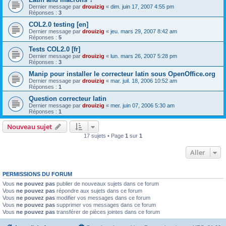
Dernier message par
drouizig
«
dim. juin 17, 2007 4:55 pm
Réponses :
3
COL2.0 testing [en]
Dernier message par
drouizig
«
jeu. mars 29, 2007 8:42 am
Réponses :
5
Tests COL2.0 [fr]
Dernier message par
drouizig
«
lun. mars 26, 2007 5:28 pm
Réponses :
3
Manip pour installer le correcteur latin sous OpenOffice.org
Dernier message par
drouizig
«
mar. juil. 18, 2006 10:52 am
Réponses :
1
Question correcteur latin
Dernier message par
drouizig
«
mer. juin 07, 2006 5:30 am
Réponses :
1
Nouveau sujet
17 sujets • Page
1
sur
1
Aller
PERMISSIONS DU FORUM
Vous
ne pouvez pas
publier de nouveaux sujets dans ce forum
Vous
ne pouvez pas
répondre aux sujets dans ce forum
Vous
ne pouvez pas
modifier vos messages dans ce forum
Vous
ne pouvez pas
supprimer vos messages dans ce forum
Vous
ne pouvez pas
transférer de pièces jointes dans ce forum