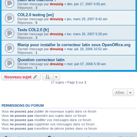
Dernier message par
drouizig
«
dim. juin 17, 2007 4:55 pm
Réponses :
3
COL2.0 testing [en]
Dernier message par
drouizig
«
jeu. mars 29, 2007 8:42 am
Réponses :
5
Tests COL2.0 [fr]
Dernier message par
drouizig
«
lun. mars 26, 2007 5:28 pm
Réponses :
3
Manip pour installer le correcteur latin sous OpenOffice.org
Dernier message par
drouizig
«
mar. juil. 18, 2006 10:52 am
Réponses :
1
Question correcteur latin
Dernier message par
drouizig
«
mer. juin 07, 2006 5:30 am
Réponses :
1
Nouveau sujet
17 sujets • Page
1
sur
1
Aller
PERMISSIONS DU FORUM
Vous
ne pouvez pas
publier de nouveaux sujets dans ce forum
Vous
ne pouvez pas
répondre aux sujets dans ce forum
Vous
ne pouvez pas
modifier vos messages dans ce forum
Vous
ne pouvez pas
supprimer vos messages dans ce forum
Vous
ne pouvez pas
transférer de pièces jointes dans ce forum