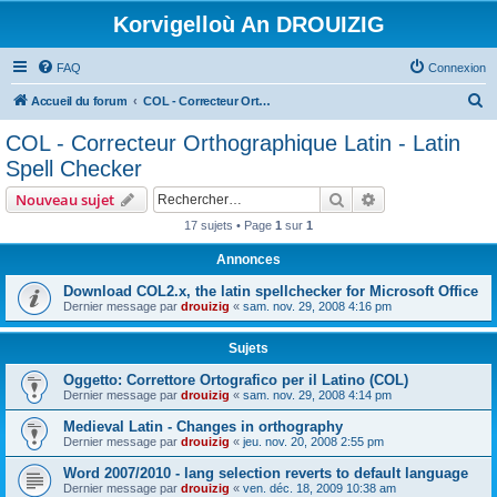
Korvigelloù An DROUIZIG
FAQ
Connexion
R
Accueil du forum
COL - Correcteur Orthographique Latin - Latin Spell Checker
e
COL - Correcteur Orthographique Latin - Latin
c
Spell Checker
h
Rechercher
Recherche avanc
Nouveau sujet
e
17 sujets • Page
1
sur
1
r
Annonces
c
h
Download COL2.x, the latin spellchecker for Microsoft Office
Dernier message par
drouizig
«
sam. nov. 29, 2008 4:16 pm
e
r
Sujets
Oggetto: Correttore Ortografico per il Latino (COL)
Dernier message par
drouizig
«
sam. nov. 29, 2008 4:14 pm
Medieval Latin - Changes in orthography
Dernier message par
drouizig
«
jeu. nov. 20, 2008 2:55 pm
Word 2007/2010 - lang selection reverts to default language
Dernier message par
drouizig
«
ven. déc. 18, 2009 10:38 am