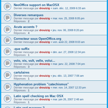
NeoOffice support on MacOSX
Dernier message par
drouizig
«
sam. déc. 12, 2009 6:33 am
Diverses remarques
Dernier message par
drouizig
«
mar. nov. 25, 2008 8:05 pm
Réponses :
2
Acute accents ?
Dernier message par
drouizig
«
jeu. nov. 06, 2008 8:20 pm
Réponses :
4
Correcteur sous OpenOffice.org
Dernier message par
drouizig
«
ven. août 22, 2008 8:03 am
-que suffix
Dernier message par
drouizig
«
dim. avr. 27, 2008 12:34 pm
Réponses :
1
volo, vis, vult, velle, volui...
Dernier message par
drouizig
«
mar. janv. 22, 2008 7:04 pm
Réponses :
3
cartulaires
Dernier message par
drouizig
«
jeu. déc. 13, 2007 7:06 am
Réponses :
1
Hyphenation problem "catechismus"
Dernier message par
drouizig
«
mer. nov. 14, 2007 12:33 pm
Réponses :
1
Latin spell checking on Mac OSX
Dernier message par
drouizig
«
mar. juin 26, 2007 2:48 am
Réponses :
1
Latin and macrons ?