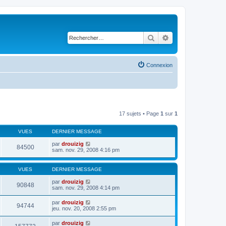
Rechercher
Recherche avancé
Connexion
17 sujets • Page
1
sur
1
VUES
DERNIER MESSAGE
par
drouizig
84500
sam. nov. 29, 2008 4:16 pm
VUES
DERNIER MESSAGE
par
drouizig
90848
sam. nov. 29, 2008 4:14 pm
par
drouizig
94744
jeu. nov. 20, 2008 2:55 pm
par
drouizig