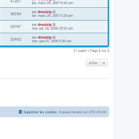
47267
jeu. mars 29, 2007 8:42 am
par
drouizig
39194
lun. mars 26, 2007 5:28 pm
par
drouizig
33787
mar. juil. 18, 2006 10:52 am
par
drouizig
32442
mer. juin 07, 2006 5:30 am
17 sujets • Page
1
sur
1
Aller
Supprimer les cookies
Fuseau horaire sur
UTC+01:00