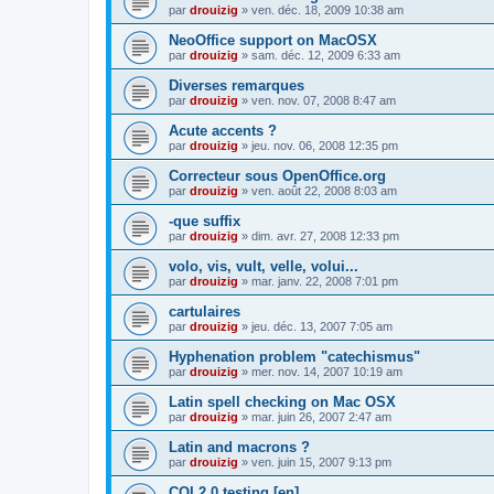
par
drouizig
»
ven. déc. 18, 2009 10:38 am
NeoOffice support on MacOSX
par
drouizig
»
sam. déc. 12, 2009 6:33 am
Diverses remarques
par
drouizig
»
ven. nov. 07, 2008 8:47 am
Acute accents ?
par
drouizig
»
jeu. nov. 06, 2008 12:35 pm
Correcteur sous OpenOffice.org
par
drouizig
»
ven. août 22, 2008 8:03 am
-que suffix
par
drouizig
»
dim. avr. 27, 2008 12:33 pm
volo, vis, vult, velle, volui...
par
drouizig
»
mar. janv. 22, 2008 7:01 pm
cartulaires
par
drouizig
»
jeu. déc. 13, 2007 7:05 am
Hyphenation problem "catechismus"
par
drouizig
»
mer. nov. 14, 2007 10:19 am
Latin spell checking on Mac OSX
par
drouizig
»
mar. juin 26, 2007 2:47 am
Latin and macrons ?
par
drouizig
»
ven. juin 15, 2007 9:13 pm
COL2.0 testing [en]