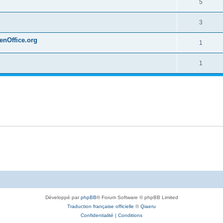
5
3
penOffice.org
1
1
Développé par
phpBB
® Forum Software © phpBB Limited
Traduction française officielle
©
Qiaeru
Confidentialité
|
Conditions