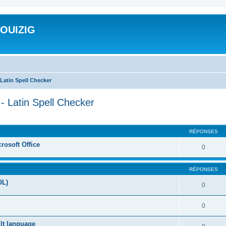
ROUIZIG
Latin Spell Checker
- Latin Spell Checker
cher
cherche avancée
RÉPONSES
rosoft Office
0
RÉPONSES
OL)
0
0
ult language