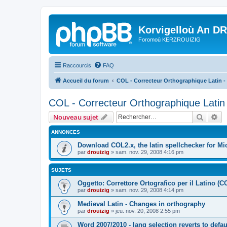
Korvigelloù An D
Foromoù KERZROUIZIG
Raccourcis
FAQ
Accueil du forum
COL - Correcteur Orthographique Latin - 
COL - Correcteur Orthographique Latin 
Recher
Re
Nouveau sujet
ANNONCES
Download COL2.x, the latin spellchecker for Mic
par
drouizig
»
sam. nov. 29, 2008 4:16 pm
SUJETS
Oggetto: Correttore Ortografico per il Latino (C
par
drouizig
»
sam. nov. 29, 2008 4:14 pm
Medieval Latin - Changes in orthography
par
drouizig
»
jeu. nov. 20, 2008 2:55 pm
Word 2007/2010 - lang selection reverts to defa