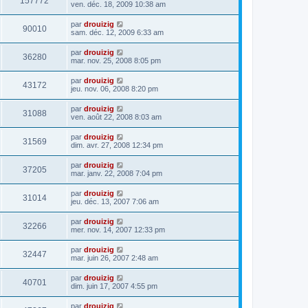
157772
ven. déc. 18, 2009 10:38 am
par
drouizig
90010
sam. déc. 12, 2009 6:33 am
par
drouizig
36280
mar. nov. 25, 2008 8:05 pm
par
drouizig
43172
jeu. nov. 06, 2008 8:20 pm
par
drouizig
31088
ven. août 22, 2008 8:03 am
par
drouizig
31569
dim. avr. 27, 2008 12:34 pm
par
drouizig
37205
mar. janv. 22, 2008 7:04 pm
par
drouizig
31014
jeu. déc. 13, 2007 7:06 am
par
drouizig
32266
mer. nov. 14, 2007 12:33 pm
par
drouizig
32447
mar. juin 26, 2007 2:48 am
par
drouizig
40701
dim. juin 17, 2007 4:55 pm
par
drouizig