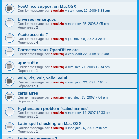
NeoOffice support on MacOSX
Dernier message par
drouizig
«
sam. déc. 12, 2009 6:33 am
Diverses remarques
Dernier message par
drouizig
«
mar. nov. 25, 2008 8:05 pm
Réponses :
2
Acute accents ?
Dernier message par
drouizig
«
jeu. nov. 06, 2008 8:20 pm
Réponses :
4
Correcteur sous OpenOffice.org
Dernier message par
drouizig
«
ven. août 22, 2008 8:03 am
-que suffix
Dernier message par
drouizig
«
dim. avr. 27, 2008 12:34 pm
Réponses :
1
volo, vis, vult, velle, volui...
Dernier message par
drouizig
«
mar. janv. 22, 2008 7:04 pm
Réponses :
3
cartulaires
Dernier message par
drouizig
«
jeu. déc. 13, 2007 7:06 am
Réponses :
1
Hyphenation problem "catechismus"
Dernier message par
drouizig
«
mer. nov. 14, 2007 12:33 pm
Réponses :
1
Latin spell checking on Mac OSX
Dernier message par
drouizig
«
mar. juin 26, 2007 2:48 am
Réponses :
1
Latin and macrons ?