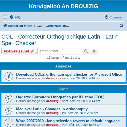
Korvigelloù An DROUIZIG
FAQ
Connexion
R
Accueil du forum
COL - Correcteur Orthographique Latin - Latin Spell Checker
e
COL - Correcteur Orthographique Latin - Latin
c
Spell Checker
h
Rechercher
Recherche avanc
Nouveau sujet
e
17 sujets • Page
1
sur
1
r
Annonces
c
h
Download COL2.x, the latin spellchecker for Microsoft Office
Dernier message par
drouizig
«
sam. nov. 29, 2008 4:16 pm
e
r
Sujets
Oggetto: Correttore Ortografico per il Latino (COL)
Dernier message par
drouizig
«
sam. nov. 29, 2008 4:14 pm
Medieval Latin - Changes in orthography
Dernier message par
drouizig
«
jeu. nov. 20, 2008 2:55 pm
Word 2007/2010 - lang selection reverts to default language
Dernier message par
drouizig
«
ven. déc. 18, 2009 10:38 am