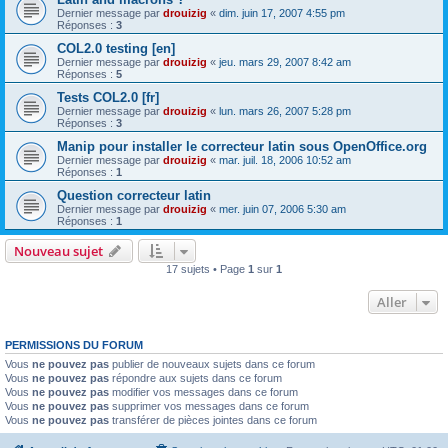
Dernier message par
drouizig
«
dim. juin 17, 2007 4:55 pm
Réponses :
3
COL2.0 testing [en]
Dernier message par
drouizig
«
jeu. mars 29, 2007 8:42 am
Réponses :
5
Tests COL2.0 [fr]
Dernier message par
drouizig
«
lun. mars 26, 2007 5:28 pm
Réponses :
3
Manip pour installer le correcteur latin sous OpenOffice.org
Dernier message par
drouizig
«
mar. juil. 18, 2006 10:52 am
Réponses :
1
Question correcteur latin
Dernier message par
drouizig
«
mer. juin 07, 2006 5:30 am
Réponses :
1
Nouveau sujet
17 sujets • Page
1
sur
1
Aller
PERMISSIONS DU FORUM
Vous
ne pouvez pas
publier de nouveaux sujets dans ce forum
Vous
ne pouvez pas
répondre aux sujets dans ce forum
Vous
ne pouvez pas
modifier vos messages dans ce forum
Vous
ne pouvez pas
supprimer vos messages dans ce forum
Vous
ne pouvez pas
transférer de pièces jointes dans ce forum