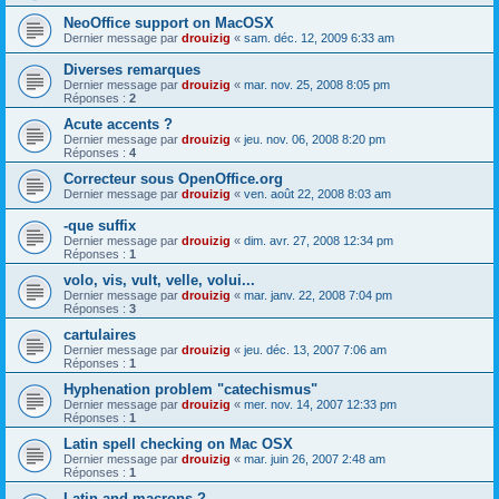
NeoOffice support on MacOSX
Dernier message par
drouizig
«
sam. déc. 12, 2009 6:33 am
Diverses remarques
Dernier message par
drouizig
«
mar. nov. 25, 2008 8:05 pm
Réponses :
2
Acute accents ?
Dernier message par
drouizig
«
jeu. nov. 06, 2008 8:20 pm
Réponses :
4
Correcteur sous OpenOffice.org
Dernier message par
drouizig
«
ven. août 22, 2008 8:03 am
-que suffix
Dernier message par
drouizig
«
dim. avr. 27, 2008 12:34 pm
Réponses :
1
volo, vis, vult, velle, volui...
Dernier message par
drouizig
«
mar. janv. 22, 2008 7:04 pm
Réponses :
3
cartulaires
Dernier message par
drouizig
«
jeu. déc. 13, 2007 7:06 am
Réponses :
1
Hyphenation problem "catechismus"
Dernier message par
drouizig
«
mer. nov. 14, 2007 12:33 pm
Réponses :
1
Latin spell checking on Mac OSX
Dernier message par
drouizig
«
mar. juin 26, 2007 2:48 am
Réponses :
1
Latin and macrons ?