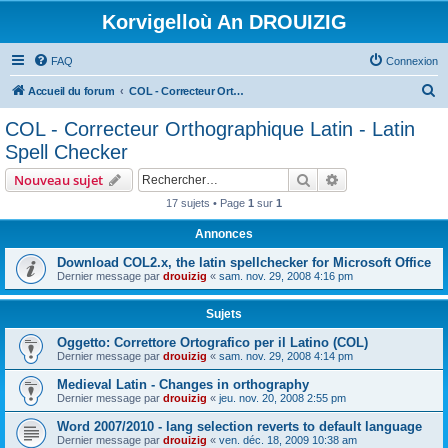
Korvigelloù An DROUIZIG
FAQ
Connexion
R
Accueil du forum
COL - Correcteur Orthographique Latin - Latin Spell Checker
e
COL - Correcteur Orthographique Latin - Latin
c
Spell Checker
h
Rechercher
Recherche avanc
Nouveau sujet
e
17 sujets • Page
1
sur
1
r
Annonces
c
h
Download COL2.x, the latin spellchecker for Microsoft Office
Dernier message par
drouizig
«
sam. nov. 29, 2008 4:16 pm
e
r
Sujets
Oggetto: Correttore Ortografico per il Latino (COL)
Dernier message par
drouizig
«
sam. nov. 29, 2008 4:14 pm
Medieval Latin - Changes in orthography
Dernier message par
drouizig
«
jeu. nov. 20, 2008 2:55 pm
Word 2007/2010 - lang selection reverts to default language
Dernier message par
drouizig
«
ven. déc. 18, 2009 10:38 am