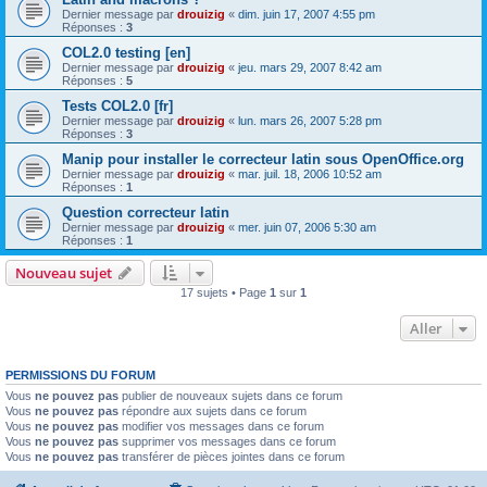
Dernier message par
drouizig
«
dim. juin 17, 2007 4:55 pm
Réponses :
3
COL2.0 testing [en]
Dernier message par
drouizig
«
jeu. mars 29, 2007 8:42 am
Réponses :
5
Tests COL2.0 [fr]
Dernier message par
drouizig
«
lun. mars 26, 2007 5:28 pm
Réponses :
3
Manip pour installer le correcteur latin sous OpenOffice.org
Dernier message par
drouizig
«
mar. juil. 18, 2006 10:52 am
Réponses :
1
Question correcteur latin
Dernier message par
drouizig
«
mer. juin 07, 2006 5:30 am
Réponses :
1
Nouveau sujet
17 sujets • Page
1
sur
1
Aller
PERMISSIONS DU FORUM
Vous
ne pouvez pas
publier de nouveaux sujets dans ce forum
Vous
ne pouvez pas
répondre aux sujets dans ce forum
Vous
ne pouvez pas
modifier vos messages dans ce forum
Vous
ne pouvez pas
supprimer vos messages dans ce forum
Vous
ne pouvez pas
transférer de pièces jointes dans ce forum