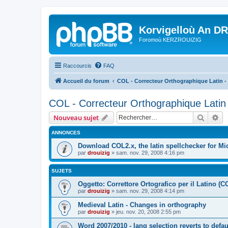
Korvigelloù An D
Foromoù KERZROUIZIG
Raccourcis
FAQ
Accueil du forum
COL - Correcteur Orthographique Latin - 
COL - Correcteur Orthographique Latin 
Recher
Re
Nouveau sujet
ANNONCES
Download COL2.x, the latin spellchecker for Mic
par
drouizig
»
sam. nov. 29, 2008 4:16 pm
SUJETS
Oggetto: Correttore Ortografico per il Latino (C
par
drouizig
»
sam. nov. 29, 2008 4:14 pm
Medieval Latin - Changes in orthography
par
drouizig
»
jeu. nov. 20, 2008 2:55 pm
Word 2007/2010 - lang selection reverts to defa