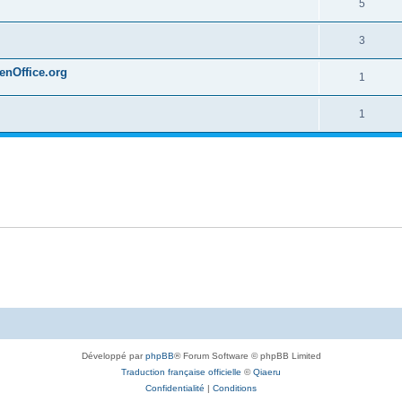
5
3
penOffice.org
1
1
Développé par
phpBB
® Forum Software © phpBB Limited
Traduction française officielle
©
Qiaeru
Confidentialité
|
Conditions