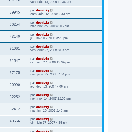
157667
ven. déc. 18, 2009 10:38 am
par
drouizig
89945
sam. déc. 12, 2009 6:33 am
par
drouizig
36254
mar. nov. 25, 2008 8:05 pm
par
drouizig
43140
jeu. nov. 06, 2008 8:20 pm
par
drouizig
31061
ven. août 22, 2008 8:03 am
par
drouizig
31547
dim. avr. 27, 2008 12:34 pm
par
drouizig
37175
mar. janv. 22, 2008 7:04 pm
par
drouizig
30990
jeu. déc. 13, 2007 7:06 am
par
drouizig
32252
mer. nov. 14, 2007 12:33 pm
par
drouizig
32412
mar. juin 26, 2007 2:48 am
par
drouizig
40666
dim. juin 17, 2007 4:55 pm
par
drouizig