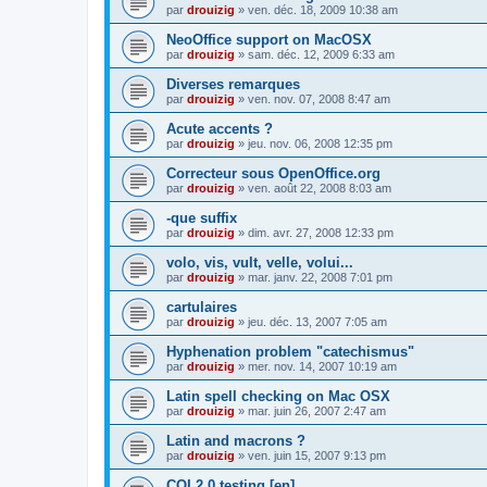
par
drouizig
»
ven. déc. 18, 2009 10:38 am
NeoOffice support on MacOSX
par
drouizig
»
sam. déc. 12, 2009 6:33 am
Diverses remarques
par
drouizig
»
ven. nov. 07, 2008 8:47 am
Acute accents ?
par
drouizig
»
jeu. nov. 06, 2008 12:35 pm
Correcteur sous OpenOffice.org
par
drouizig
»
ven. août 22, 2008 8:03 am
-que suffix
par
drouizig
»
dim. avr. 27, 2008 12:33 pm
volo, vis, vult, velle, volui...
par
drouizig
»
mar. janv. 22, 2008 7:01 pm
cartulaires
par
drouizig
»
jeu. déc. 13, 2007 7:05 am
Hyphenation problem "catechismus"
par
drouizig
»
mer. nov. 14, 2007 10:19 am
Latin spell checking on Mac OSX
par
drouizig
»
mar. juin 26, 2007 2:47 am
Latin and macrons ?
par
drouizig
»
ven. juin 15, 2007 9:13 pm
COL2.0 testing [en]