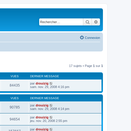
Rechercher
Recherche avancé
Connexion
17 sujets • Page
1
sur
1
VUES
DERNIER MESSAGE
par
drouizig
84435
sam. nov. 29, 2008 4:16 pm
VUES
DERNIER MESSAGE
par
drouizig
90785
sam. nov. 29, 2008 4:14 pm
par
drouizig
94654
jeu. nov. 20, 2008 2:55 pm
par
drouizig