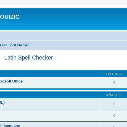
ROUIZIG
Latin Spell Checker
- Latin Spell Checker
cher
cherche avancée
RÉPONSES
rosoft Office
0
RÉPONSES
OL)
0
0
ult language