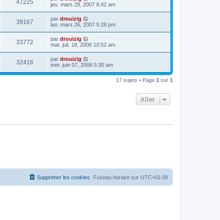
47225
jeu. mars 29, 2007 8:42 am
par
drouizig
39167
lun. mars 26, 2007 5:28 pm
par
drouizig
33772
mar. juil. 18, 2006 10:52 am
par
drouizig
32416
mer. juin 07, 2006 5:30 am
17 sujets • Page
1
sur
1
Aller
Supprimer les cookies
Fuseau horaire sur
UTC+01:00