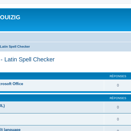
ROUIZIG
Latin Spell Checker
- Latin Spell Checker
cher
cherche avancée
RÉPONSES
rosoft Office
0
RÉPONSES
OL)
0
0
ult language