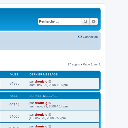
Rechercher
Recherche avancé
Connexion
17 sujets • Page
1
sur
1
VUES
DERNIER MESSAGE
par
drouizig
84385
sam. nov. 29, 2008 4:16 pm
VUES
DERNIER MESSAGE
par
drouizig
90724
sam. nov. 29, 2008 4:14 pm
par
drouizig
94605
jeu. nov. 20, 2008 2:55 pm
par
drouizig