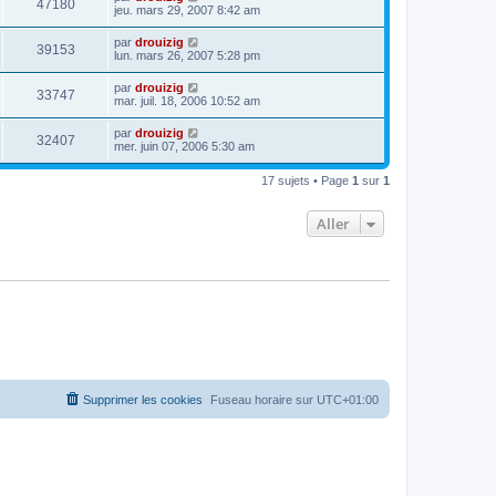
47180
jeu. mars 29, 2007 8:42 am
par
drouizig
39153
lun. mars 26, 2007 5:28 pm
par
drouizig
33747
mar. juil. 18, 2006 10:52 am
par
drouizig
32407
mer. juin 07, 2006 5:30 am
17 sujets • Page
1
sur
1
Aller
Supprimer les cookies
Fuseau horaire sur
UTC+01:00