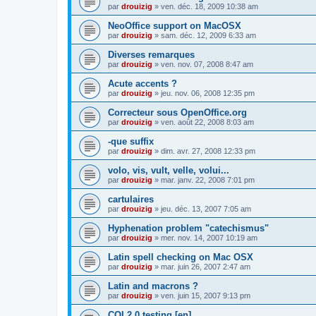
par
drouizig
»
ven. déc. 18, 2009 10:38 am
NeoOffice support on MacOSX
par
drouizig
»
sam. déc. 12, 2009 6:33 am
Diverses remarques
par
drouizig
»
ven. nov. 07, 2008 8:47 am
Acute accents ?
par
drouizig
»
jeu. nov. 06, 2008 12:35 pm
Correcteur sous OpenOffice.org
par
drouizig
»
ven. août 22, 2008 8:03 am
-que suffix
par
drouizig
»
dim. avr. 27, 2008 12:33 pm
volo, vis, vult, velle, volui...
par
drouizig
»
mar. janv. 22, 2008 7:01 pm
cartulaires
par
drouizig
»
jeu. déc. 13, 2007 7:05 am
Hyphenation problem "catechismus"
par
drouizig
»
mer. nov. 14, 2007 10:19 am
Latin spell checking on Mac OSX
par
drouizig
»
mar. juin 26, 2007 2:47 am
Latin and macrons ?
par
drouizig
»
ven. juin 15, 2007 9:13 pm
COL2.0 testing [en]