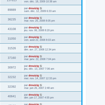
157615
ven. déc. 18, 2009 10:38 am
par
drouizig
89889
sam. déc. 12, 2009 6:33 am
par
drouizig
36235
mar. nov. 25, 2008 8:05 pm
par
drouizig
43108
jeu. nov. 06, 2008 8:20 pm
par
drouizig
31050
ven. août 22, 2008 8:03 am
par
drouizig
31526
dim. avr. 27, 2008 12:34 pm
par
drouizig
37160
mar. janv. 22, 2008 7:04 pm
par
drouizig
30972
jeu. déc. 13, 2007 7:06 am
par
drouizig
32232
mer. nov. 14, 2007 12:33 pm
par
drouizig
32392
mar. juin 26, 2007 2:48 am
par
drouizig
40641
dim. juin 17, 2007 4:55 pm
par
drouizig