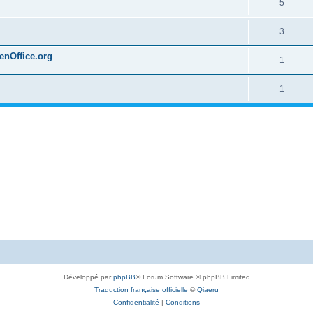
5
3
penOffice.org
1
1
Développé par
phpBB
® Forum Software © phpBB Limited
Traduction française officielle
©
Qiaeru
Confidentialité
|
Conditions