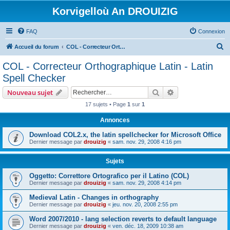
Korvigelloù An DROUIZIG
FAQ
Connexion
R
Accueil du forum
COL - Correcteur Orthographique Latin - Latin Spell Checker
e
COL - Correcteur Orthographique Latin - Latin
c
Spell Checker
h
Rechercher
Recherche avanc
Nouveau sujet
e
17 sujets • Page
1
sur
1
r
Annonces
c
h
Download COL2.x, the latin spellchecker for Microsoft Office
Dernier message par
drouizig
«
sam. nov. 29, 2008 4:16 pm
e
r
Sujets
Oggetto: Correttore Ortografico per il Latino (COL)
Dernier message par
drouizig
«
sam. nov. 29, 2008 4:14 pm
Medieval Latin - Changes in orthography
Dernier message par
drouizig
«
jeu. nov. 20, 2008 2:55 pm
Word 2007/2010 - lang selection reverts to default language
Dernier message par
drouizig
«
ven. déc. 18, 2009 10:38 am