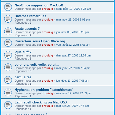
NeoOffice support on MacOSX
Dernier message par
drouizig
«
sam. déc. 12, 2009 6:33 am
Diverses remarques
Dernier message par
drouizig
«
mar. nov. 25, 2008 8:05 pm
Réponses :
2
Acute accents ?
Dernier message par
drouizig
«
jeu. nov. 06, 2008 8:20 pm
Réponses :
4
Correcteur sous OpenOffice.org
Dernier message par
drouizig
«
ven. août 22, 2008 8:03 am
-que suffix
Dernier message par
drouizig
«
dim. avr. 27, 2008 12:34 pm
Réponses :
1
volo, vis, vult, velle, volui...
Dernier message par
drouizig
«
mar. janv. 22, 2008 7:04 pm
Réponses :
3
cartulaires
Dernier message par
drouizig
«
jeu. déc. 13, 2007 7:06 am
Réponses :
1
Hyphenation problem "catechismus"
Dernier message par
drouizig
«
mer. nov. 14, 2007 12:33 pm
Réponses :
1
Latin spell checking on Mac OSX
Dernier message par
drouizig
«
mar. juin 26, 2007 2:48 am
Réponses :
1
Latin and macrons ?