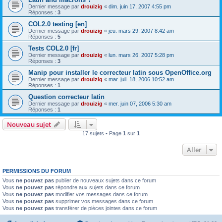
Dernier message par
drouizig
«
dim. juin 17, 2007 4:55 pm
Réponses :
3
COL2.0 testing [en]
Dernier message par
drouizig
«
jeu. mars 29, 2007 8:42 am
Réponses :
5
Tests COL2.0 [fr]
Dernier message par
drouizig
«
lun. mars 26, 2007 5:28 pm
Réponses :
3
Manip pour installer le correcteur latin sous OpenOffice.org
Dernier message par
drouizig
«
mar. juil. 18, 2006 10:52 am
Réponses :
1
Question correcteur latin
Dernier message par
drouizig
«
mer. juin 07, 2006 5:30 am
Réponses :
1
Nouveau sujet
17 sujets • Page
1
sur
1
Aller
PERMISSIONS DU FORUM
Vous
ne pouvez pas
publier de nouveaux sujets dans ce forum
Vous
ne pouvez pas
répondre aux sujets dans ce forum
Vous
ne pouvez pas
modifier vos messages dans ce forum
Vous
ne pouvez pas
supprimer vos messages dans ce forum
Vous
ne pouvez pas
transférer de pièces jointes dans ce forum