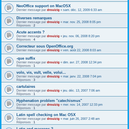
NeoOffice support on MacOSX
Dernier message par
drouizig
«
sam. déc. 12, 2009 6:33 am
Diverses remarques
Dernier message par
drouizig
«
mar. nov. 25, 2008 8:05 pm
Réponses :
2
Acute accents ?
Dernier message par
drouizig
«
jeu. nov. 06, 2008 8:20 pm
Réponses :
4
Correcteur sous OpenOffice.org
Dernier message par
drouizig
«
ven. août 22, 2008 8:03 am
-que suffix
Dernier message par
drouizig
«
dim. avr. 27, 2008 12:34 pm
Réponses :
1
volo, vis, vult, velle, volui...
Dernier message par
drouizig
«
mar. janv. 22, 2008 7:04 pm
Réponses :
3
cartulaires
Dernier message par
drouizig
«
jeu. déc. 13, 2007 7:06 am
Réponses :
1
Hyphenation problem "catechismus"
Dernier message par
drouizig
«
mer. nov. 14, 2007 12:33 pm
Réponses :
1
Latin spell checking on Mac OSX
Dernier message par
drouizig
«
mar. juin 26, 2007 2:48 am
Réponses :
1
Latin and macrons ?