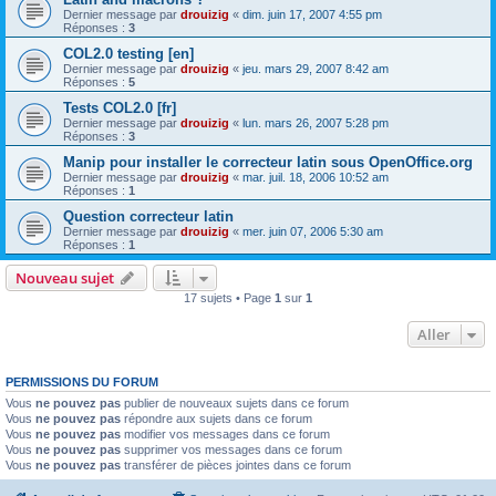
Dernier message par
drouizig
«
dim. juin 17, 2007 4:55 pm
Réponses :
3
COL2.0 testing [en]
Dernier message par
drouizig
«
jeu. mars 29, 2007 8:42 am
Réponses :
5
Tests COL2.0 [fr]
Dernier message par
drouizig
«
lun. mars 26, 2007 5:28 pm
Réponses :
3
Manip pour installer le correcteur latin sous OpenOffice.org
Dernier message par
drouizig
«
mar. juil. 18, 2006 10:52 am
Réponses :
1
Question correcteur latin
Dernier message par
drouizig
«
mer. juin 07, 2006 5:30 am
Réponses :
1
Nouveau sujet
17 sujets • Page
1
sur
1
Aller
PERMISSIONS DU FORUM
Vous
ne pouvez pas
publier de nouveaux sujets dans ce forum
Vous
ne pouvez pas
répondre aux sujets dans ce forum
Vous
ne pouvez pas
modifier vos messages dans ce forum
Vous
ne pouvez pas
supprimer vos messages dans ce forum
Vous
ne pouvez pas
transférer de pièces jointes dans ce forum