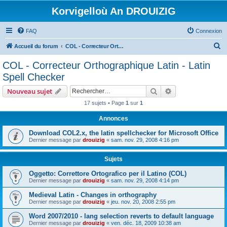
Korvigelloù An DROUIZIG
FAQ
Connexion
R
Accueil du forum
COL - Correcteur Orthographique Latin - Latin Spell Checker
e
COL - Correcteur Orthographique Latin - Latin
c
Spell Checker
h
Rechercher
Recherche avanc
Nouveau sujet
e
17 sujets • Page
1
sur
1
r
Annonces
c
h
Download COL2.x, the latin spellchecker for Microsoft Office
Dernier message par
drouizig
«
sam. nov. 29, 2008 4:16 pm
e
r
Sujets
Oggetto: Correttore Ortografico per il Latino (COL)
Dernier message par
drouizig
«
sam. nov. 29, 2008 4:14 pm
Medieval Latin - Changes in orthography
Dernier message par
drouizig
«
jeu. nov. 20, 2008 2:55 pm
Word 2007/2010 - lang selection reverts to default language
Dernier message par
drouizig
«
ven. déc. 18, 2009 10:38 am