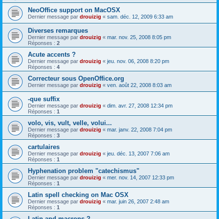
NeoOffice support on MacOSX
Dernier message par
drouizig
«
sam. déc. 12, 2009 6:33 am
Diverses remarques
Dernier message par
drouizig
«
mar. nov. 25, 2008 8:05 pm
Réponses :
2
Acute accents ?
Dernier message par
drouizig
«
jeu. nov. 06, 2008 8:20 pm
Réponses :
4
Correcteur sous OpenOffice.org
Dernier message par
drouizig
«
ven. août 22, 2008 8:03 am
-que suffix
Dernier message par
drouizig
«
dim. avr. 27, 2008 12:34 pm
Réponses :
1
volo, vis, vult, velle, volui...
Dernier message par
drouizig
«
mar. janv. 22, 2008 7:04 pm
Réponses :
3
cartulaires
Dernier message par
drouizig
«
jeu. déc. 13, 2007 7:06 am
Réponses :
1
Hyphenation problem "catechismus"
Dernier message par
drouizig
«
mer. nov. 14, 2007 12:33 pm
Réponses :
1
Latin spell checking on Mac OSX
Dernier message par
drouizig
«
mar. juin 26, 2007 2:48 am
Réponses :
1
Latin and macrons ?