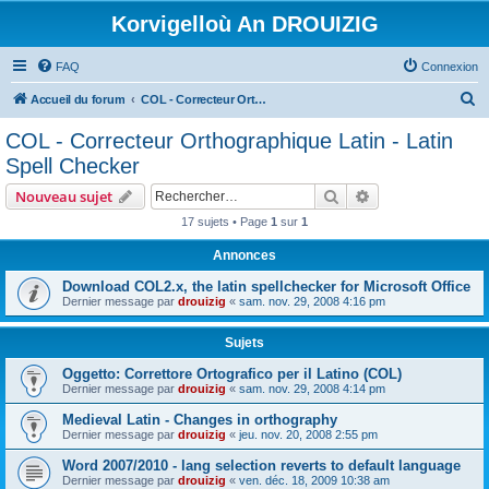
Korvigelloù An DROUIZIG
FAQ
Connexion
R
Accueil du forum
COL - Correcteur Orthographique Latin - Latin Spell Checker
e
COL - Correcteur Orthographique Latin - Latin
c
Spell Checker
h
Rechercher
Recherche avanc
Nouveau sujet
e
17 sujets • Page
1
sur
1
r
Annonces
c
h
Download COL2.x, the latin spellchecker for Microsoft Office
Dernier message par
drouizig
«
sam. nov. 29, 2008 4:16 pm
e
r
Sujets
Oggetto: Correttore Ortografico per il Latino (COL)
Dernier message par
drouizig
«
sam. nov. 29, 2008 4:14 pm
Medieval Latin - Changes in orthography
Dernier message par
drouizig
«
jeu. nov. 20, 2008 2:55 pm
Word 2007/2010 - lang selection reverts to default language
Dernier message par
drouizig
«
ven. déc. 18, 2009 10:38 am