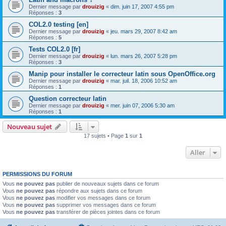
Dernier message par
drouizig
«
dim. juin 17, 2007 4:55 pm
Réponses :
3
COL2.0 testing [en]
Dernier message par
drouizig
«
jeu. mars 29, 2007 8:42 am
Réponses :
5
Tests COL2.0 [fr]
Dernier message par
drouizig
«
lun. mars 26, 2007 5:28 pm
Réponses :
3
Manip pour installer le correcteur latin sous OpenOffice.org
Dernier message par
drouizig
«
mar. juil. 18, 2006 10:52 am
Réponses :
1
Question correcteur latin
Dernier message par
drouizig
«
mer. juin 07, 2006 5:30 am
Réponses :
1
Nouveau sujet
17 sujets • Page
1
sur
1
Aller
PERMISSIONS DU FORUM
Vous
ne pouvez pas
publier de nouveaux sujets dans ce forum
Vous
ne pouvez pas
répondre aux sujets dans ce forum
Vous
ne pouvez pas
modifier vos messages dans ce forum
Vous
ne pouvez pas
supprimer vos messages dans ce forum
Vous
ne pouvez pas
transférer de pièces jointes dans ce forum