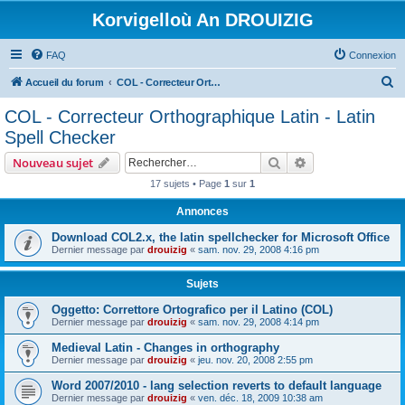
Korvigelloù An DROUIZIG
FAQ
Connexion
R
Accueil du forum
COL - Correcteur Orthographique Latin - Latin Spell Checker
e
COL - Correcteur Orthographique Latin - Latin
c
Spell Checker
h
Rechercher
Recherche avanc
Nouveau sujet
e
17 sujets • Page
1
sur
1
r
Annonces
c
h
Download COL2.x, the latin spellchecker for Microsoft Office
Dernier message par
drouizig
«
sam. nov. 29, 2008 4:16 pm
e
r
Sujets
Oggetto: Correttore Ortografico per il Latino (COL)
Dernier message par
drouizig
«
sam. nov. 29, 2008 4:14 pm
Medieval Latin - Changes in orthography
Dernier message par
drouizig
«
jeu. nov. 20, 2008 2:55 pm
Word 2007/2010 - lang selection reverts to default language
Dernier message par
drouizig
«
ven. déc. 18, 2009 10:38 am