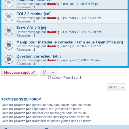
Dernier message par
drouizig
«
dim. juin 17, 2007 4:55 pm
Réponses :
3
COL2.0 testing [en]
Dernier message par
drouizig
«
jeu. mars 29, 2007 8:42 am
Réponses :
5
Tests COL2.0 [fr]
Dernier message par
drouizig
«
lun. mars 26, 2007 5:28 pm
Réponses :
3
Manip pour installer le correcteur latin sous OpenOffice.org
Dernier message par
drouizig
«
mar. juil. 18, 2006 10:52 am
Réponses :
1
Question correcteur latin
Dernier message par
drouizig
«
mer. juin 07, 2006 5:30 am
Réponses :
1
Nouveau sujet
17 sujets • Page
1
sur
1
Aller
PERMISSIONS DU FORUM
Vous
ne pouvez pas
publier de nouveaux sujets dans ce forum
Vous
ne pouvez pas
répondre aux sujets dans ce forum
Vous
ne pouvez pas
modifier vos messages dans ce forum
Vous
ne pouvez pas
supprimer vos messages dans ce forum
Vous
ne pouvez pas
transférer de pièces jointes dans ce forum