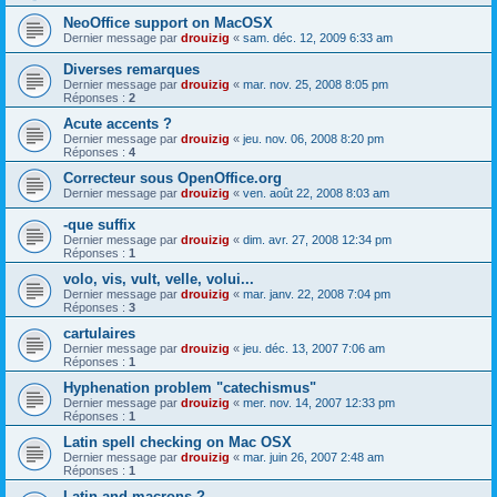
NeoOffice support on MacOSX
Dernier message par
drouizig
«
sam. déc. 12, 2009 6:33 am
Diverses remarques
Dernier message par
drouizig
«
mar. nov. 25, 2008 8:05 pm
Réponses :
2
Acute accents ?
Dernier message par
drouizig
«
jeu. nov. 06, 2008 8:20 pm
Réponses :
4
Correcteur sous OpenOffice.org
Dernier message par
drouizig
«
ven. août 22, 2008 8:03 am
-que suffix
Dernier message par
drouizig
«
dim. avr. 27, 2008 12:34 pm
Réponses :
1
volo, vis, vult, velle, volui...
Dernier message par
drouizig
«
mar. janv. 22, 2008 7:04 pm
Réponses :
3
cartulaires
Dernier message par
drouizig
«
jeu. déc. 13, 2007 7:06 am
Réponses :
1
Hyphenation problem "catechismus"
Dernier message par
drouizig
«
mer. nov. 14, 2007 12:33 pm
Réponses :
1
Latin spell checking on Mac OSX
Dernier message par
drouizig
«
mar. juin 26, 2007 2:48 am
Réponses :
1
Latin and macrons ?