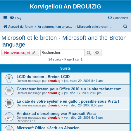
Korvigelloù An DROUIZIG
FAQ
Connexion
R
Accueil du forum
Ar stlenneg hag ar yezhoù bihan er bed a-bezh
Microsoft et le breton - Microsoft and the Breton language
e
Microsoft et le breton - Microsoft and the Breton
c
language
h
Rechercher
Recherche avanc
Nouveau sujet
e
24 sujets • Page
1
sur
1
r
Sujets
c
h
LCID du breton - Breton LCID
Dernier message par
drouizig
«
jeu. mars 29, 2007 8:47 am
e
Correcteur breton pour Office 2010 sur le site technet.com
r
Dernier message par
drouizig
«
jeu. déc. 17, 2009 2:18 pm
La date de votre système en gallo : possible sous Vista !
Dernier message par
drouizig
«
ven. déc. 26, 2008 6:58 pm
An deiziad e brezhoneg war Microsoft Vista
Dernier message par
drouizig
«
ven. déc. 26, 2008 6:45 pm
Réponses :
1
Microsoft Office s'écrit en Alsacien