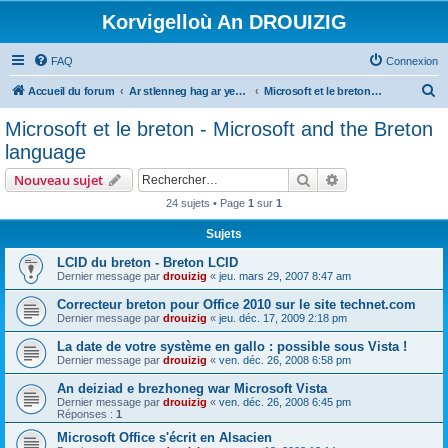
Korvigelloù An DROUIZIG
FAQ
Connexion
R
Accueil du forum
Ar stlenneg hag ar yezhoù bihan er bed a-bezh
Microsoft et le breton - Microsoft and the Breton language
e
Microsoft et le breton - Microsoft and the Breton
c
language
h
Rechercher
Recherche avanc
Nouveau sujet
e
24 sujets • Page
1
sur
1
r
Sujets
c
h
LCID du breton - Breton LCID
Dernier message par
drouizig
«
jeu. mars 29, 2007 8:47 am
e
Correcteur breton pour Office 2010 sur le site technet.com
r
Dernier message par
drouizig
«
jeu. déc. 17, 2009 2:18 pm
La date de votre système en gallo : possible sous Vista !
Dernier message par
drouizig
«
ven. déc. 26, 2008 6:58 pm
An deiziad e brezhoneg war Microsoft Vista
Dernier message par
drouizig
«
ven. déc. 26, 2008 6:45 pm
Réponses :
1
Microsoft Office s'écrit en Alsacien