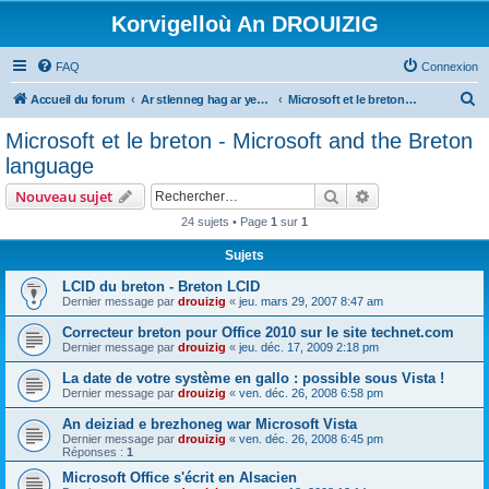
Korvigelloù An DROUIZIG
FAQ
Connexion
R
Accueil du forum
Ar stlenneg hag ar yezhoù bihan er bed a-bezh
Microsoft et le breton - Microsoft and the Breton language
e
Microsoft et le breton - Microsoft and the Breton
c
language
h
Rechercher
Recherche avanc
Nouveau sujet
e
24 sujets • Page
1
sur
1
r
Sujets
c
h
LCID du breton - Breton LCID
Dernier message par
drouizig
«
jeu. mars 29, 2007 8:47 am
e
Correcteur breton pour Office 2010 sur le site technet.com
r
Dernier message par
drouizig
«
jeu. déc. 17, 2009 2:18 pm
La date de votre système en gallo : possible sous Vista !
Dernier message par
drouizig
«
ven. déc. 26, 2008 6:58 pm
An deiziad e brezhoneg war Microsoft Vista
Dernier message par
drouizig
«
ven. déc. 26, 2008 6:45 pm
Réponses :
1
Microsoft Office s'écrit en Alsacien