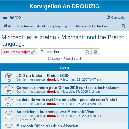
Korvigelloù An DROUIZIG
FAQ
Connexion
R
Accueil du forum
Ar stlenneg hag ar yezhoù bihan er bed a-bezh
Microsoft et le breton - Microsoft and the Breton language
e
Microsoft et le breton - Microsoft and the Breton
c
language
h
Rechercher
Recherche avanc
Nouveau sujet
e
24 sujets • Page
1
sur
1
r
Sujets
c
h
LCID du breton - Breton LCID
Dernier message par
drouizig
«
jeu. mars 29, 2007 8:47 am
e
Correcteur breton pour Office 2010 sur le site technet.com
r
Dernier message par
drouizig
«
jeu. déc. 17, 2009 2:18 pm
La date de votre système en gallo : possible sous Vista !
Dernier message par
drouizig
«
ven. déc. 26, 2008 6:58 pm
An deiziad e brezhoneg war Microsoft Vista
Dernier message par
drouizig
«
ven. déc. 26, 2008 6:45 pm
Réponses :
1
Microsoft Office s'écrit en Alsacien