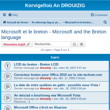
Korvigelloù An DROUIZIG
FAQ
Connexion
R
Accueil du forum
Ar stlenneg hag ar yezhoù bihan er bed a-bezh
Microsoft et le breton - Microsoft and the Breton language
e
Microsoft et le breton - Microsoft and the Breton
c
language
h
Rechercher
Recherche avanc
Nouveau sujet
e
24 sujets • Page
1
sur
1
r
Sujets
c
h
LCID du breton - Breton LCID
Dernier message par
drouizig
«
jeu. mars 29, 2007 8:47 am
e
Correcteur breton pour Office 2010 sur le site technet.com
r
Dernier message par
drouizig
«
jeu. déc. 17, 2009 2:18 pm
La date de votre système en gallo : possible sous Vista !
Dernier message par
drouizig
«
ven. déc. 26, 2008 6:58 pm
An deiziad e brezhoneg war Microsoft Vista
Dernier message par
drouizig
«
ven. déc. 26, 2008 6:45 pm
Réponses :
1
Microsoft Office s'écrit en Alsacien